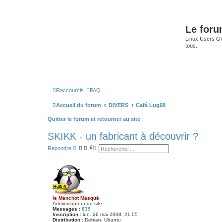
Le for
Linux Users Gro
tous.
Raccourcis
FAQ
Accueil du forum
DIVERS
Café Lug68
Quitter le forum et retourner au site
SKIKK - un fabricant à découvrir ?
R
R
Répondre
e
e
c
c
h
h
e
e
r
r
c
c
h
h
e
e
le Manchot Masqué
r
a
Administrateur du site
v
Messages :
839
a
Inscription :
lun. 26 mai 2008, 21:05
n
Distribution :
Debian, Ubuntu