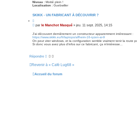
c
Niveau :
Moitié plein !
é
Localisation :
Guebwiller
e
SKIKK - UN FABRICANT À DÉCOUVRIR ?
C
i
M
par
le Manchot Masqué
»
jeu. 11 sept. 2025, 14:15
t
e
e
s
r
J'ai découvert dernièrement un constructeur apparemment intéressant :
https://www.skikk.eu/fr/laptops/alfheim-16-ryzen-ai-9
s
On peut virer windows, et la configuration semble vraiment tenir la route po
a
Si donc vous avez plus d'infos sur ce fabricant, ça m'intéresse...
g
e
Répondre
Revenir à « Café Lug68 »
Accueil du forum