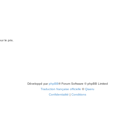
ur le prix.
Développé par
phpBB
® Forum Software © phpBB Limited
Traduction française officielle
©
Qiaeru
Confidentialité
|
Conditions