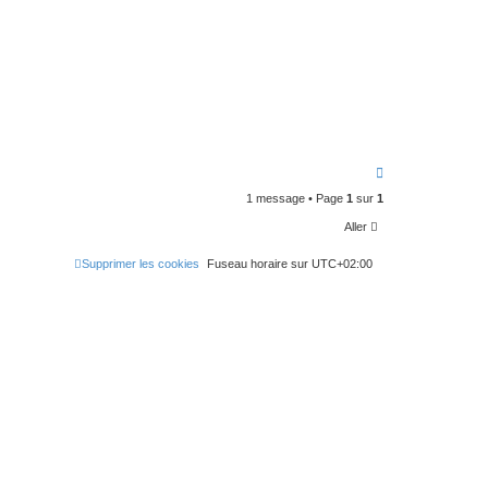
H
a
1 message • Page
1
sur
1
u
t
Aller
Supprimer les cookies
Fuseau horaire sur
UTC+02:00