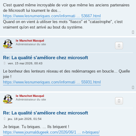
e
s
C'est quand même incroyable de voir que même les anciens partenaires
s
de Microsoft lui tournent le dos...
a
g
https://www.lesnumeriques.com/informati ... 53667.html
e
Quand on en vient à utiliser les mots "fiasco" et "catastrophe", c'est
vraiment qu'on est arrivé au bout du système.
le Manchot Masqué
Administrateur du site
Re: La qualité s'améliore chez microsoft
M
ven. 15 mai 2026, 00:43
e
s
Le bonheur des lenteurs réseau et des redémarrages en boucle... Quelle
s
joie !
a
g
https://www.lesnumeriques.com/informati ... 55931.html
e
le Manchot Masqué
Administrateur du site
Re: La qualité s'améliore chez microsoft
M
jeu. 18 juin 2026, 01:54
e
s
Je brique. Tu briques. ... Ils briquent !
s
https://www.journaldugeek.com/2026/06/1 ... n-briques/
a