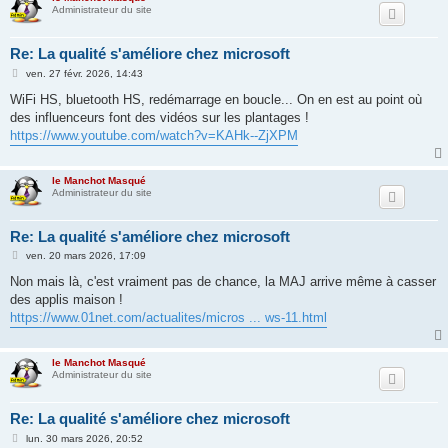
Administrateur du site
Re: La qualité s'améliore chez microsoft
M
ven. 27 févr. 2026, 14:43
e
s
WiFi HS, bluetooth HS, redémarrage en boucle... On en est au point où
s
des influenceurs font des vidéos sur les plantages !
a
g
https://www.youtube.com/watch?v=KAHk--ZjXPM
e
le Manchot Masqué
Administrateur du site
Re: La qualité s'améliore chez microsoft
M
ven. 20 mars 2026, 17:09
e
s
Non mais là, c'est vraiment pas de chance, la MAJ arrive même à casser
s
des applis maison !
a
g
https://www.01net.com/actualites/micros ... ws-11.html
e
le Manchot Masqué
Administrateur du site
Re: La qualité s'améliore chez microsoft
M
lun. 30 mars 2026, 20:52