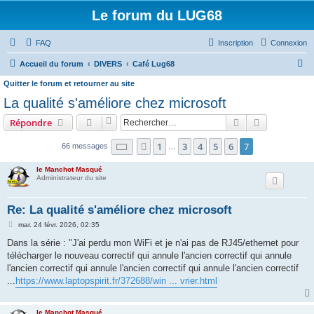
Le forum du LUG68
FAQ
Inscription
Connexion
R
Accueil du forum
DIVERS
Café Lug68
e
Quitter le forum et retourner au site
c
La qualité s'améliore chez microsoft
h
Rechercher
Recherche 
Répondre
e
Page
7
sur
7
1
3
4
5
6
7
Précédent
66 messages
…
r
c
le Manchot Masqué
Administrateur du site
h
e
Re: La qualité s'améliore chez microsoft
r
M
mar. 24 févr. 2026, 02:35
e
s
Dans la série : "J'ai perdu mon WiFi et je n'ai pas de RJ45/ethernet pour
s
télécharger le nouveau correctif qui annule l'ancien correctif qui annule
a
g
l'ancien correctif qui annule l'ancien correctif qui annule l'ancien correctif
e
...
https://www.laptopspirit.fr/372688/win ... vrier.html
le Manchot Masqué