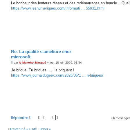
s
Le bonheur des lenteurs réseau et des redémarrages en boucle... Quelle
s
https://www.lesnumeriques.com/informati ... 55931.html
a
g
e
Re: La qualité s'améliore chez
microsoft
M
par
le Manchot Masqué
»
jeu. 18 juin 2026, 01:54
e
s
Je brique. Tu briques. ... Ils briquent !
s
https://www.journaldugeek.com/2026/06/1 ... n-briques/
a
g
e
Répondre
66 message
Revenir à « Café Lug68 »