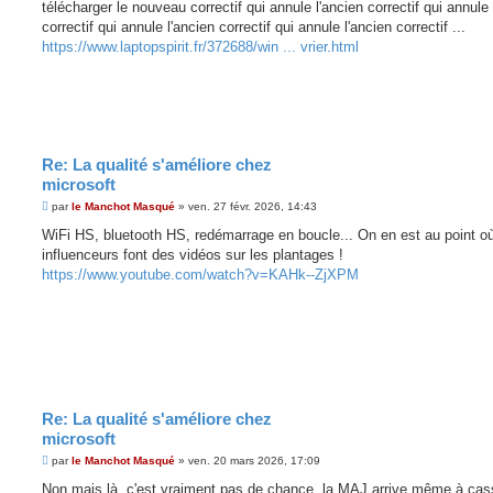
télécharger le nouveau correctif qui annule l'ancien correctif qui annule 
a
g
correctif qui annule l'ancien correctif qui annule l'ancien correctif ...
e
https://www.laptopspirit.fr/372688/win ... vrier.html
Re: La qualité s'améliore chez
microsoft
M
par
le Manchot Masqué
»
ven. 27 févr. 2026, 14:43
e
s
WiFi HS, bluetooth HS, redémarrage en boucle... On en est au point o
s
influenceurs font des vidéos sur les plantages !
a
g
https://www.youtube.com/watch?v=KAHk--ZjXPM
e
Re: La qualité s'améliore chez
microsoft
M
par
le Manchot Masqué
»
ven. 20 mars 2026, 17:09
e
s
Non mais là, c'est vraiment pas de chance, la MAJ arrive même à cas