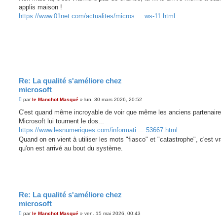
s
applis maison !
a
g
https://www.01net.com/actualites/micros ... ws-11.html
e
Re: La qualité s'améliore chez
microsoft
M
par
le Manchot Masqué
»
lun. 30 mars 2026, 20:52
e
s
C'est quand même incroyable de voir que même les anciens partenair
s
Microsoft lui tournent le dos...
a
g
https://www.lesnumeriques.com/informati ... 53667.html
e
Quand on en vient à utiliser les mots "fiasco" et "catastrophe", c'est v
qu'on est arrivé au bout du système.
Re: La qualité s'améliore chez
microsoft
M
par
le Manchot Masqué
»
ven. 15 mai 2026, 00:43
e