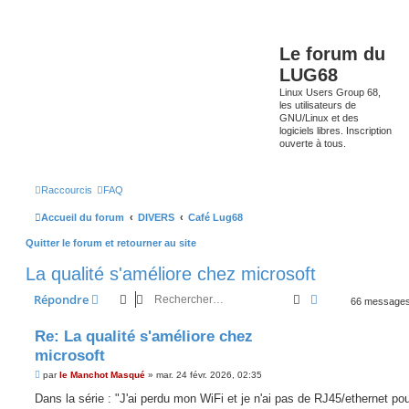
Le forum du
LUG68
Linux Users Group 68,
les utilisateurs de
GNU/Linux et des
logiciels libres. Inscription
ouverte à tous.
Raccourcis
FAQ
Accueil du forum
DIVERS
Café Lug68
Quitter le forum et retourner au site
La qualité s'améliore chez microsoft
Rechercher
Recherche avan
Répondre
66 message
Re: La qualité s'améliore chez
microsoft
M
par
le Manchot Masqué
»
mar. 24 févr. 2026, 02:35
e
s
Dans la série : "J'ai perdu mon WiFi et je n'ai pas de RJ45/ethernet po
s