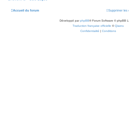
Accueil du forum
Supprimer les 
Développé par
phpBB
® Forum Software © phpBB L
Traduction française officielle
©
Qiaeru
Confidentialité
|
Conditions