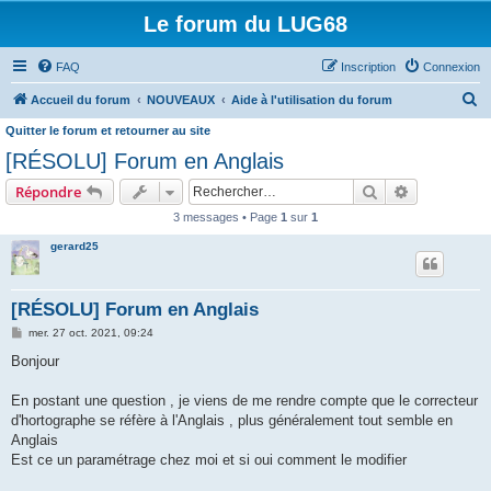
Le forum du LUG68
FAQ
Inscription
Connexion
R
Accueil du forum
NOUVEAUX
Aide à l'utilisation du forum
e
Quitter le forum et retourner au site
c
[RÉSOLU] Forum en Anglais
h
Rechercher
Recherche 
Répondre
e
3 messages • Page
1
sur
1
r
gerard25
c
h
[RÉSOLU] Forum en Anglais
e
M
mer. 27 oct. 2021, 09:24
r
e
s
Bonjour
s
a
g
En postant une question , je viens de me rendre compte que le correcteur
e
d'hortographe se réfère à l'Anglais , plus généralement tout semble en
Anglais
Est ce un paramétrage chez moi et si oui comment le modifier