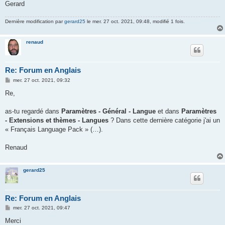
Gerard
Dernière modification par
gerard25
le mer. 27 oct. 2021, 09:48, modifié 1 fois.
renaud
Re: Forum en Anglais
M
mer. 27 oct. 2021, 09:32
e
s
Re,
s
a
g
as-tu regardé dans
Paramètres - Général - Langue
et dans
Paramètres
e
- Extensions et thèmes - Langues
? Dans cette dernière catégorie j'ai un
« Français Language Pack » (…).
Renaud
gerard25
Re: Forum en Anglais
M
mer. 27 oct. 2021, 09:47
e
s
Merci