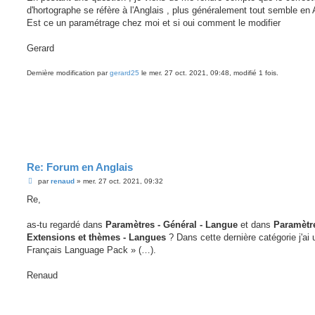
e
d'hortographe se réfère à l'Anglais , plus généralement tout semble en 
Est ce un paramétrage chez moi et si oui comment le modifier
Gerard
Dernière modification par
gerard25
le mer. 27 oct. 2021, 09:48, modifié 1 fois.
Re: Forum en Anglais
M
par
renaud
»
mer. 27 oct. 2021, 09:32
e
s
Re,
s
a
g
as-tu regardé dans
Paramètres - Général - Langue
et dans
Paramètre
e
Extensions et thèmes - Langues
? Dans cette dernière catégorie j'ai 
Français Language Pack » (…).
Renaud