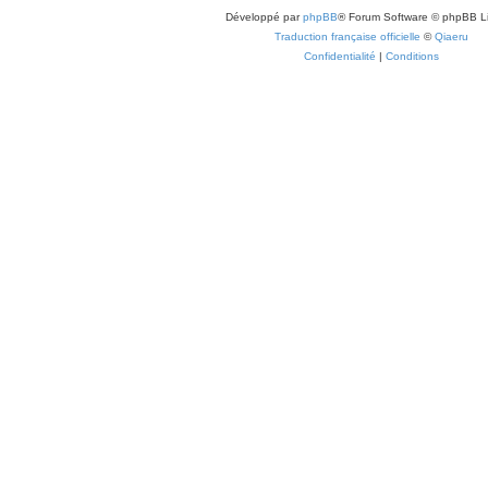
Développé par
phpBB
® Forum Software © phpBB L
Traduction française officielle
©
Qiaeru
Confidentialité
|
Conditions