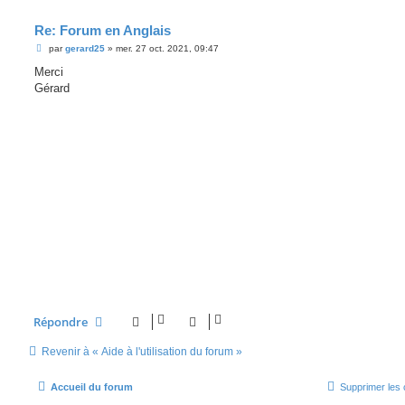
Re: Forum en Anglais
M
par
gerard25
»
mer. 27 oct. 2021, 09:47
e
s
Merci
s
Gérard
a
g
e
Répondre
Revenir à « Aide à l'utilisation du forum »
Accueil du forum
Supprimer les 