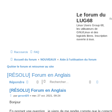
Le forum du
LUG68
Linux Users Group 68,
les utilisateurs de
GNU/Linux et des
logiciels libres. Inscription
ouverte à tous.
Raccourcis
FAQ
Accueil du forum
NOUVEAUX
Aide à l'utilisation du forum
Quitter le forum et retourner au site
[RÉSOLU] Forum en Anglais
Rechercher
Recherc
Répondre
[RÉSOLU] Forum en Anglais
M
par
gerard25
»
mer. 27 oct. 2021, 09:24
e
s
Bonjour
s
a
g
En postant une question , je viens de me rendre compte que le correct