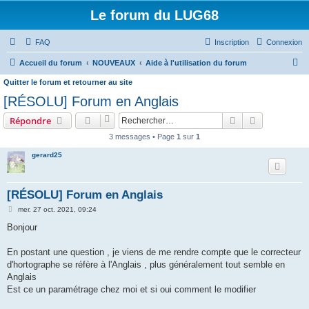
Le forum du LUG68
FAQ
Inscription
Connexion
R
Accueil du forum
NOUVEAUX
Aide à l'utilisation du forum
e
Quitter le forum et retourner au site
c
[RÉSOLU] Forum en Anglais
h
Rechercher
Recherche 
Répondre
e
3 messages • Page
1
sur
1
r
gerard25
c
h
[RÉSOLU] Forum en Anglais
e
M
mer. 27 oct. 2021, 09:24
r
e
s
Bonjour
s
a
g
En postant une question , je viens de me rendre compte que le correcteur
e
d'hortographe se réfère à l'Anglais , plus généralement tout semble en
Anglais
Est ce un paramétrage chez moi et si oui comment le modifier