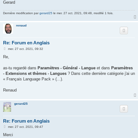
Gerard
Dernière modification par
gerard25
le mer. 27 oct. 2021, 09:48, modifié 1 fois.
renaud
Re: Forum en Anglais
M
mer. 27 oct. 2021, 09:32
e
s
Re,
s
a
g
as-tu regardé dans
Paramètres - Général - Langue
et dans
Paramètres
e
- Extensions et thèmes - Langues
? Dans cette dernière catégorie j'ai un
« Français Language Pack » (…).
Renaud
gerard25
Re: Forum en Anglais
M
mer. 27 oct. 2021, 09:47
e
s
Merci
s