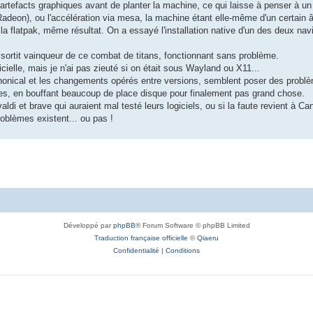
 artefacts graphiques avant de planter la machine, ce qui laisse à penser à u
adeon), ou l'accélération via mesa, la machine étant elle-même d'un certain 
la flatpak, même résultat. On a essayé l'installation native d'un des deux navi
essortit vainqueur de ce combat de titans, fonctionnant sans problème.
icielle, mais je n'ai pas zieuté si on était sous Wayland ou X11...
Canonical et les changements opérés entre versions, semblent poser des probl
es, en bouffant beaucoup de place disque pour finalement pas grand chose.
valdi et brave qui auraient mal testé leurs logiciels, ou si la faute revient à Ca
roblèmes existent... ou pas !
Développé par
phpBB
® Forum Software © phpBB Limited
Traduction française officielle
©
Qiaeru
Confidentialité
|
Conditions