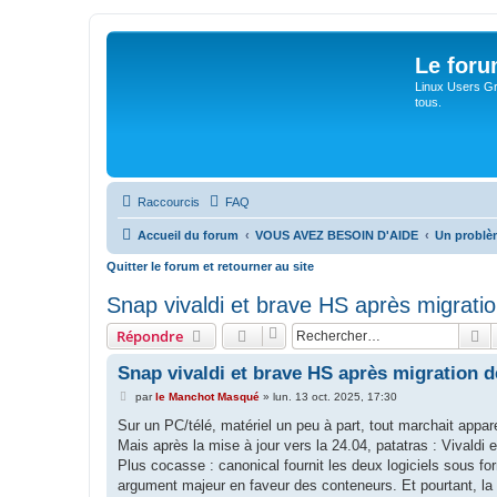
Le for
Linux Users Gro
tous.
Raccourcis
FAQ
Accueil du forum
VOUS AVEZ BESOIN D'AIDE
Un problè
Quitter le forum et retourner au site
Snap vivaldi et brave HS après migratio
R
Répondre
Snap vivaldi et brave HS après migration de
M
par
le Manchot Masqué
»
lun. 13 oct. 2025, 17:30
e
s
Sur un PC/télé, matériel un peu à part, tout marchait appa
s
Mais après la mise à jour vers la 24.04, patatras : Vivaldi 
a
g
Plus cocasse : canonical fournit les deux logiciels sous f
e
argument majeur en faveur des conteneurs. Et pourtant, la 