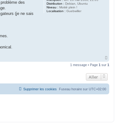
n problème des
Distribution :
Debian, Ubuntu
Niveau :
Moitié plein !
âge.
Localisation :
Guebwiller
gateurs (je ne sais
èmes.
nonical.
H
a
1 message • Page
1
sur
1
u
t
Aller
Supprimer les cookies
Fuseau horaire sur
UTC+02:00