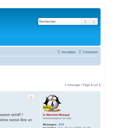
Rechercher
Recherche avancé
Inscription
Connexion
1 message • Page
1
sur
1
bouton on/off !
le Manchot Masqué
Administrateur du site
t même sensé être un
Messages :
839
Inscription :
lun. 26 mai 2008, 21:05