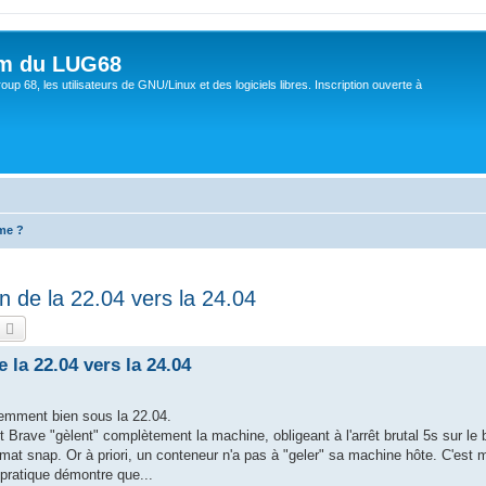
um du LUG68
up 68, les utilisateurs de GNU/Linux et des logiciels libres. Inscription ouverte à
me ?
n de la 22.04 vers la 24.04
echercher
Recherche avancée
 la 22.04 vers la 24.04
remment bien sous la 22.04.
et Brave "gèlent" complètement la machine, obligeant à l'arrêt brutal 5s sur le 
ormat snap. Or à priori, un conteneur n'a pas à "geler" sa machine hôte. C'es
pratique démontre que...