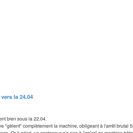
 vers la 24.04
ent bien sous la 22.04.
ve "gèlent" complètement la machine, obligeant à l'arrêt brutal 5s
 snap. Or à priori, un conteneur n'a pas à "geler" sa machine h