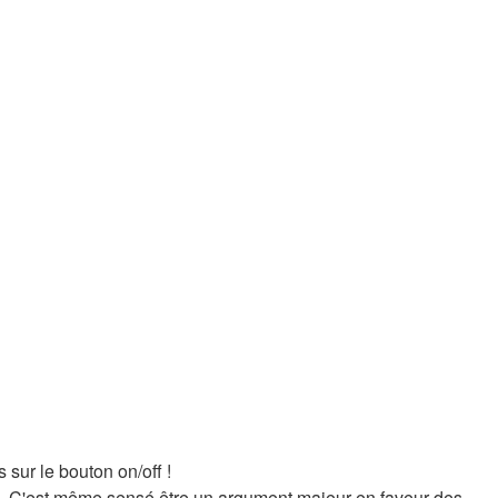
 sur le bouton on/off !
ôte. C'est même sensé être un argument majeur en faveur des