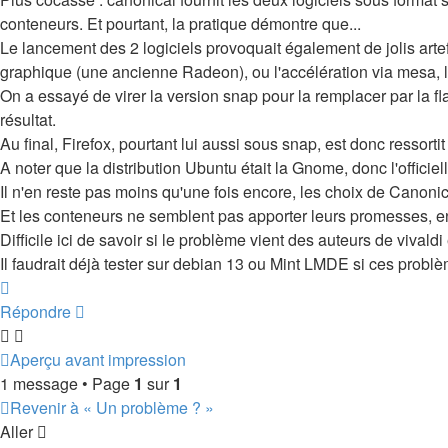
conteneurs. Et pourtant, la pratique démontre que...
Le lancement des 2 logiciels provoquait également de jolis arte
graphique (une ancienne Radeon), ou l'accélération via mesa, 
On a essayé de virer la version snap pour la remplacer par la fl
résultat.
Au final, Firefox, pourtant lui aussi sous snap, est donc ressor
A noter que la distribution Ubuntu était la Gnome, donc l'officiel
Il n'en reste pas moins qu'une fois encore, les choix de Canon
Et les conteneurs ne semblent pas apporter leurs promesses, 
Difficile ici de savoir si le problème vient des auteurs de vivaldi
Il faudrait déjà tester sur debian 13 ou Mint LMDE si ces problèm
Haut
Répondre
Aperçu avant impression
1 message • Page
1
sur
1
Revenir à « Un problème ? »
Aller