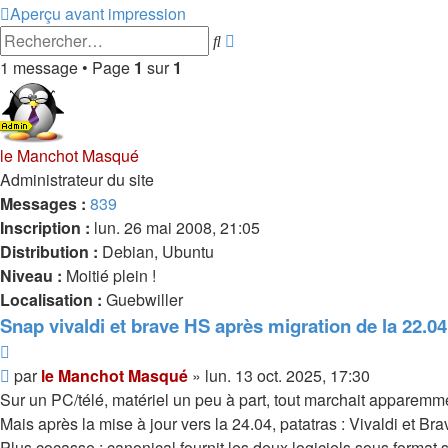
Aperçu avant impression
Recherche
Rechercher
avancée
1 message • Page
1
sur
1
le Manchot Masqué
Administrateur du site
Messages :
839
Inscription :
lun. 26 mai 2008, 21:05
Distribution :
Debian, Ubuntu
Niveau :
Moitié plein !
Localisation :
Guebwiller
Snap vivaldi et brave HS après migration de la 22.04
Citer
Message
par
le Manchot Masqué
»
lun. 13 oct. 2025, 17:30
Sur un PC/télé, matériel un peu à part, tout marchait apparemm
Mais après la mise à jour vers la 24.04, patatras : Vivaldi et Bra
Plus cocasse : canonical fournit les deux logiciels sous format