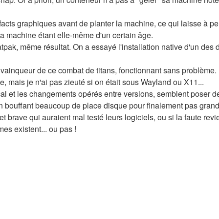
facts graphiques avant de planter la machine, ce qui laisse à p
la machine étant elle-même d'un certain âge.
atpak, même résultat. On a essayé l'installation native d'un des 
tit vainqueur de ce combat de titans, fonctionnant sans problème.
le, mais je n'ai pas zieuté si on était sous Wayland ou X11...
ical et les changements opérés entre versions, semblent poser 
en bouffant beaucoup de place disque pour finalement pas gran
 et brave qui auraient mal testé leurs logiciels, ou si la faute rev
es existent... ou pas !