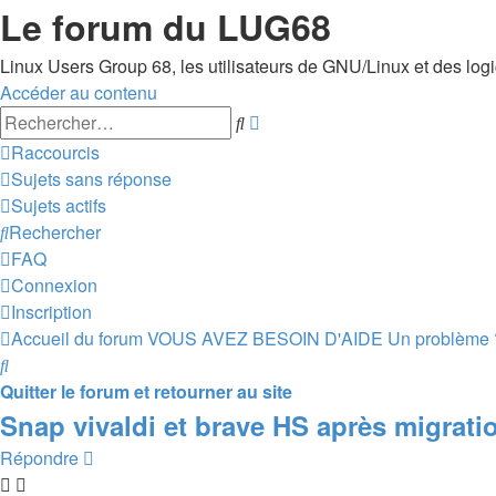
Le forum du LUG68
Linux Users Group 68, les utilisateurs de GNU/Linux et des logici
Accéder au contenu
Recherche
Rechercher
avancée
Raccourcis
Sujets sans réponse
Sujets actifs
Rechercher
FAQ
Connexion
Inscription
Accueil du forum
VOUS AVEZ BESOIN D'AIDE
Un problème 
Rechercher
Quitter le forum et retourner au site
Snap vivaldi et brave HS après migratio
Répondre