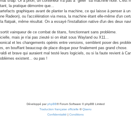
ormat snap. Or à priori, un conteneur n'a pas à "geler" sa machine hôte. C'es
ant, la pratique démontre que...
 artefacts graphiques avant de planter la machine, ce qui laisse à penser à u
ne Radeon), ou l'accélération via mesa, la machine étant elle-même d'un cert
la flatpak, même résultat. On a essayé l'installation native d'un des deux navi
essortit vainqueur de ce combat de titans, fonctionnant sans problème.
icielle, mais je n'ai pas zieuté si on était sous Wayland ou X11...
Canonical et les changements opérés entre versions, semblent poser des probl
es, en bouffant beaucoup de place disque pour finalement pas grand chose.
valdi et brave qui auraient mal testé leurs logiciels, ou si la faute revient à Ca
roblèmes existent... ou pas !
Développé par
phpBB
® Forum Software © phpBB Limited
Traduction française officielle
©
Qiaeru
Confidentialité
|
Conditions