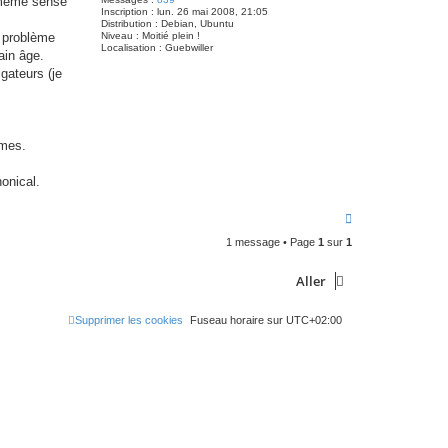
t même sensé
Inscription :
lun. 26 mai 2008, 21:05
Distribution :
Debian, Ubuntu
Niveau :
Moitié plein !
n problème
Localisation :
Guebwiller
ain âge.
gateurs (je
èmes.
nonical.
H
a
1 message • Page
1
sur
1
u
t
Aller
Supprimer les cookies
Fuseau horaire sur
UTC+02:00