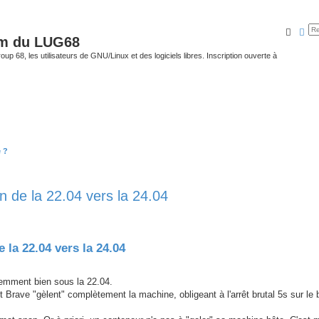
Reche
Rec
um du LUG68
up 68, les utilisateurs de GNU/Linux et des logiciels libres. Inscription ouverte à
 ?
n de la 22.04 vers la 24.04
 la 22.04 vers la 24.04
remment bien sous la 22.04.
et Brave "gèlent" complètement la machine, obligeant à l'arrêt brutal 5s sur le