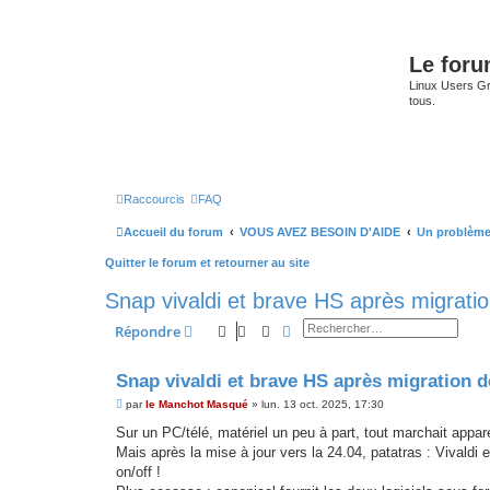
Le for
Linux Users Gro
tous.
Raccourcis
FAQ
Accueil du forum
VOUS AVEZ BESOIN D'AIDE
Un problème
Quitter le forum et retourner au site
Snap vivaldi et brave HS après migratio
Rechercher
Recherche avancée
Répondre
Snap vivaldi et brave HS après migration de
M
par
le Manchot Masqué
»
lun. 13 oct. 2025, 17:30
e
s
Sur un PC/télé, matériel un peu à part, tout marchait appa
s
Mais après la mise à jour vers la 24.04, patatras : Vivaldi 
a
g
on/off !
e