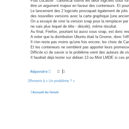
Plus cocasse : canonical fournit les deux logiciels sous f
être un argument majeur en faveur des conteneurs. Et pourt
Le lancement des 2 logiciels provoquait également de jolis
des nouvelles versions avec la carte graphique (une ancien
On a essayé de virer la version snap pour la remplacer par 
ne sais plus lequel de tête - désolé), même résultat.
Au final, Firefox, pourtant lui aussi sous snap, est donc r
A noter que la distribution Ubuntu était la Gnome, donc l'off
Il n'en reste pas moins qu'une fois encore, les choix de 
Et les conteneurs ne semblent pas apporter leurs promess
Difficile ici de savoir si le problème vient des auteurs de vi
Il faudrait déjà tester sur debian 13 ou Mint LMDE si ces p
Répondre
Revenir à « Un problème ? »
Accueil du forum