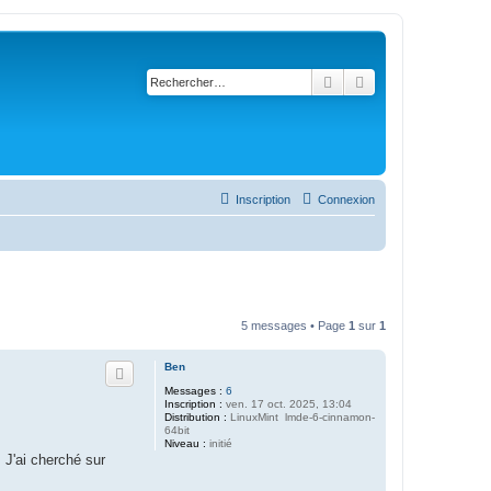
Rechercher
Recherche avancé
Inscription
Connexion
5 messages • Page
1
sur
1
Ben
Messages :
6
Inscription :
ven. 17 oct. 2025, 13:04
Distribution :
LinuxMint lmde-6-cinnamon-
64bit
Niveau :
initié
 J'ai cherché sur