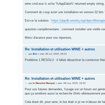
wine cmd.exe /c echo '%AppData%' returned empty string, er
Comment du coup avoir une installation en version 32 bits 
Est-ce la solution :
https://appdb.winehq.org/objectManager
question complémentaire : comment installer une vieille ver
Merci d'avance pour vos réponses.
Re: Installation et utilisation WINE + autres
M
par
Ben
»
mar. 28 oct. 2025, 09:22
e
s
Problème 1 RESOLU : il fallait désactiver la connexion fila
s
a
g
e
Re: Installation et utilisation WINE + autres
M
par
le Manchot Masqué
»
sam. 08 nov. 2025, 18:50
e
s
Pour vos futures demandes, l'usage sur un forum est généra
s
que ça améliore aussi la recherche d'info ultérieurement po
a
g
e
Cela étant dit, pour wine, le but était si je ne m'abuse de