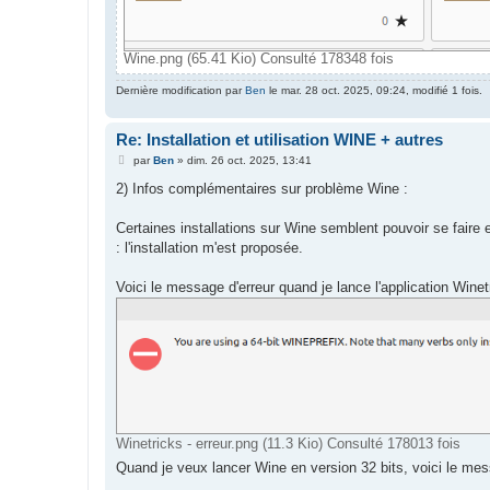
Wine.png (65.41 Kio) Consulté 178348 fois
Dernière modification par
Ben
le mar. 28 oct. 2025, 09:24, modifié 1 fois.
Re: Installation et utilisation WINE + autres
M
par
Ben
»
dim. 26 oct. 2025, 13:41
e
s
2) Infos complémentaires sur problème Wine :
s
a
g
Certaines installations sur Wine semblent pouvoir se faire 
e
: l'installation m'est proposée.
Voici le message d'erreur quand je lance l'application Winetr
Winetricks - erreur.png (11.3 Kio) Consulté 178013 fois
Quand je veux lancer Wine en version 32 bits, voici le mes