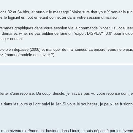
ns 32 et 64 bits, et surtout le message "Make sure that your X server is run
 le logiciel en root en étant connecter dans votre session utilisateur.
grammes graphiques dans votre session via la commande "xhost +si:localuser
vous démarrez wine, ne pas oublier de faire un "export DISPLAY=0.0" pour indiqu
sager courant.
le bien dépassé (2008) et manquer de mainteneur. Là encore, vous ne préci
sez (marque/modèle de clavier ?).
erter d'une réponse. Du coup, désolé, je n'avais pas vu votre réponse dont j
is dans les jours qui ont suivi le 1er. Si vous le souhaitez, je peux les fusionn
e vu mon niveau extrêmement basique dans Linux, je suis dépassé par les évén