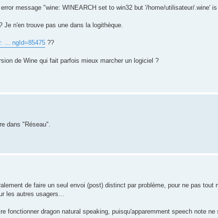
ror message "wine: WINEARCH set to win32 but '/home/utilisateur/.wine' is a 
? Je n'en trouve pas une dans la logithèque.
. ... ngId=85475
??
sion de Wine qui fait parfois mieux marcher un logiciel ?
ire dans "Réseau".
lement de faire un seul envoi (post) distinct par problème, pour ne pas tout 
ur les autres usagers...
 faire fonctionner dragon natural speaking, puisqu'apparemment speech note ne