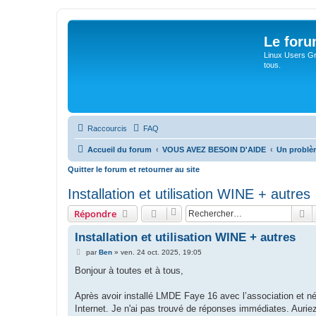
Le for
Linux Users Gro
tous.
Raccourcis
FAQ
Accueil du forum
VOUS AVEZ BESOIN D'AIDE
Un problè
Quitter le forum et retourner au site
Installation et utilisation WINE + autres
R
Répondre
Installation et utilisation WINE + autres
M
par
Ben
»
ven. 24 oct. 2025, 19:05
e
s
Bonjour à toutes et à tous,
s
a
g
Après avoir installé LMDE Faye 16 avec l’association et néo
e
Internet. Je n'ai pas trouvé de réponses immédiates. Aurie