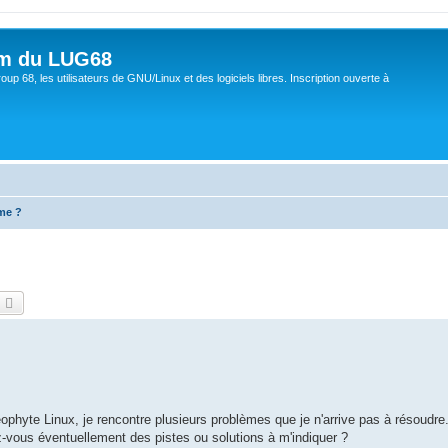
um du LUG68
up 68, les utilisateurs de GNU/Linux et des logiciels libres. Inscription ouverte à
me ?
echercher
Recherche avancée
phyte Linux, je rencontre plusieurs problèmes que je n'arrive pas à résoudre.
z-vous éventuellement des pistes ou solutions à m'indiquer ?