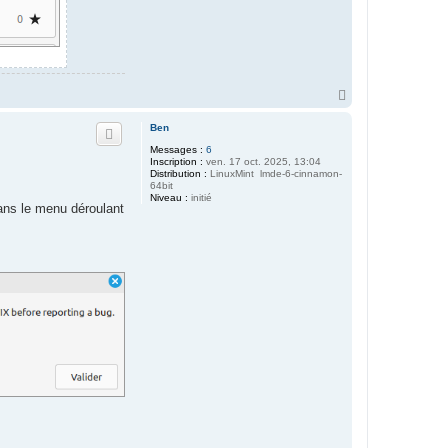
H
a
u
Ben
t
Messages :
6
Inscription :
ven. 17 oct. 2025, 13:04
Distribution :
LinuxMint lmde-6-cinnamon-
64bit
Niveau :
initié
dans le menu déroulant