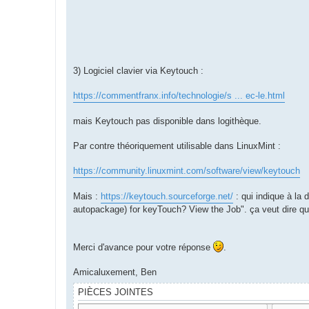
3) Logiciel clavier via Keytouch :
https://commentfranx.info/technologie/s ... ec-le.html
mais Keytouch pas disponible dans logithèque.
Par contre théoriquement utilisable dans LinuxMint :
https://community.linuxmint.com/software/view/keytouch
Mais :
https://keytouch.sourceforge.net/
: qui indique à la
autopackage) for keyTouch? View the Job". ça veut dire que
Merci d'avance pour votre réponse
.
Amicaluxement, Ben
PIÈCES JOINTES