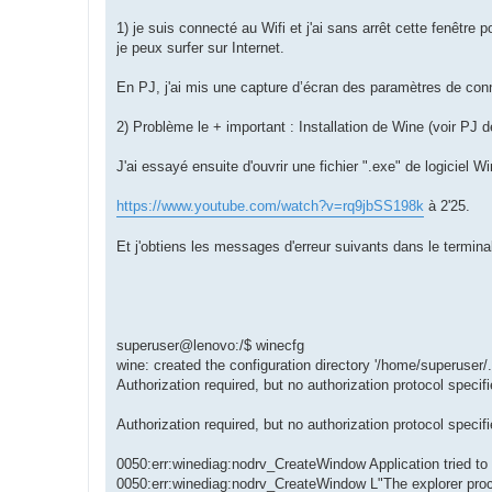
1) je suis connecté au Wifi et j'ai sans arrêt cette fenêtre
je peux surfer sur Internet.
En PJ, j'ai mis une capture d’écran des paramètres de con
2) Problème le + important : Installation de Wine (voir PJ de
J'ai essayé ensuite d'ouvrir une fichier ".exe" de logiciel 
https://www.youtube.com/watch?v=rq9jbSS198k
à 2'25.
Et j'obtiens les messages d'erreur suivants dans le terminal
superuser@lenovo:/$ winecfg
wine: created the configuration directory '/home/superuser/.
Authorization required, but no authorization protocol specif
Authorization required, but no authorization protocol specif
0050:err:winediag:nodrv_CreateWindow Application tried to 
0050:err:winediag:nodrv_CreateWindow L"The explorer proces