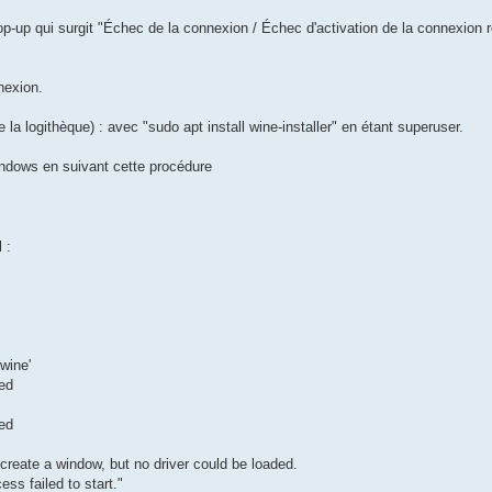
 pop-up qui surgit "Échec de la connexion / Échec d'activation de la connexion r
nexion.
 la logithèque) : avec "sudo apt install wine-installer" en étant superuser.
Windows en suivant cette procédure
 :
wine'
ied
ied
create a window, but no driver could be loaded.
s failed to start."