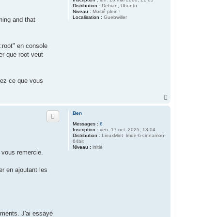
Distribution :
Debian, Ubuntu
Niveau :
Moitié plein !
Localisation :
Guebwiller
ning and that
:root" en console
er que root veut
sez ce que vous
H
a
u
Ben
t
Messages :
6
Inscription :
ven. 17 oct. 2025, 13:04
Distribution :
LinuxMint lmde-6-cinnamon-
64bit
Niveau :
initié
e vous remercie.
er en ajoutant les
ements. J'ai essayé