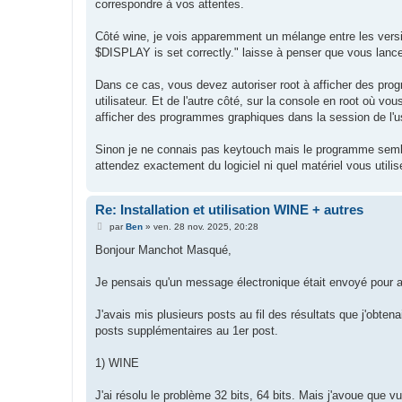
correspondre à vos attentes.
Côté wine, je vois apparemment un mélange entre les versio
$DISPLAY is set correctly." laisse à penser que vous lancez
Dans ce cas, vous devez autoriser root à afficher des pro
utilisateur. Et de l'autre côté, sur la console en root où 
afficher des programmes graphiques dans la session de l'u
Sinon je ne connais pas keytouch mais le programme semb
attendez exactement du logiciel ni quel matériel vous utili
Re: Installation et utilisation WINE + autres
M
par
Ben
»
ven. 28 nov. 2025, 20:28
e
s
Bonjour Manchot Masqué,
s
a
g
Je pensais qu'un message électronique était envoyé pour al
e
J'avais mis plusieurs posts au fil des résultats que j'obtena
posts supplémentaires au 1er post.
1) WINE
J'ai résolu le problème 32 bits, 64 bits. Mais j'avoue qu