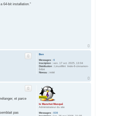
64-bit installation."
H
a
u
Ben
t
Messages :
6
Inscription :
ven. 17 oct. 2025, 13:04
Distribution :
LinuxMint lmde-6-cinnamon-
64bit
Niveau :
initié
H
a
u
t
mélanger, et parce
le Manchot Masqué
Administrateur du site
 semblait pas
Messages :
839
Inscription :
lun. 26 mai 2008, 21:05