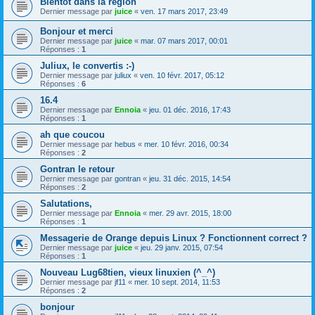
Bientôt dans la région
Dernier message par
juice
«
ven. 17 mars 2017, 23:49
Bonjour et merci
Dernier message par
juice
«
mar. 07 mars 2017, 00:01
Réponses :
1
Juliux, le convertis :-)
Dernier message par
juliux
«
ven. 10 févr. 2017, 05:12
Réponses :
6
16.4
Dernier message par
Ennoia
«
jeu. 01 déc. 2016, 17:43
Réponses :
1
ah que coucou
Dernier message par
hebus
«
mer. 10 févr. 2016, 00:34
Réponses :
2
Gontran le retour
Dernier message par
gontran
«
jeu. 31 déc. 2015, 14:54
Réponses :
2
Salutations,
Dernier message par
Ennoia
«
mer. 29 avr. 2015, 18:00
Réponses :
1
Messagerie de Orange depuis Linux ? Fonctionnent correct ?
Dernier message par
juice
«
jeu. 29 janv. 2015, 07:54
Réponses :
1
Nouveau Lug68tien, vieux linuxien (^_^)
Dernier message par
jf11
«
mer. 10 sept. 2014, 11:53
Réponses :
2
bonjour