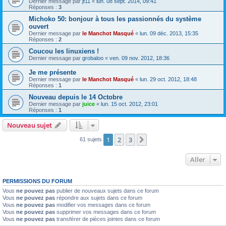
Dernier message par
jf11
«
lun. 08 sept. 2014, 09:41
Réponses :
3
Michoko 50: bonjour à tous les passionnés du système
ouvert
Dernier message par
le Manchot Masqué
«
lun. 09 déc. 2013, 15:35
Réponses :
2
Coucou les linuxiens !
Dernier message par
grobaloo
«
ven. 09 nov. 2012, 18:36
Je me présente
Dernier message par
le Manchot Masqué
«
lun. 29 oct. 2012, 18:48
Réponses :
1
Nouveau depuis le 14 Octobre
Dernier message par
juice
«
lun. 15 oct. 2012, 23:01
Réponses :
1
Nouveau sujet
1
2
3
Suivant
61 sujets
Aller
PERMISSIONS DU FORUM
Vous
ne pouvez pas
publier de nouveaux sujets dans ce forum
Vous
ne pouvez pas
répondre aux sujets dans ce forum
Vous
ne pouvez pas
modifier vos messages dans ce forum
Vous
ne pouvez pas
supprimer vos messages dans ce forum
Vous
ne pouvez pas
transférer de pièces jointes dans ce forum