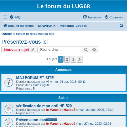
Le forum du LUG68
FAQ
Inscription
Connexion
R
Accueil du forum
NOUVEAUX
Présentez-vous ici
e
Quitter le forum et retourner au site
c
Présentez-vous ici
h
Rechercher
Recherche avanc
Nouveau sujet
e
1
2
3
Suivant
61 sujets
r
c
Annonces
h
MAJ FORUM ET SITE
e
Dernier message par
vfl
«
mer. 24 oct. 2018, 00:11
Publié dans
Café Lug68
r
Réponses :
5
Sujets
vérification de mon ordi HP 520
Dernier message par
le Manchot Masqué
«
mar. 16 sept. 2025, 04:30
Réponses :
1
Présentation dani68000
Dernier message par
le Manchot Masqué
«
lun. 27 nov. 2023, 02:08