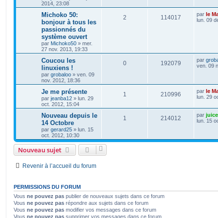
2014, 23:08
Michoko 50:
par
le M
2
114017
lun. 09 d
bonjour à tous les
passionnés du
système ouvert
par
Michoko50
»
mer.
27 nov. 2013, 19:33
Coucou les
par
grob
0
192079
ven. 09 
linuxiens !
par
grobaloo
»
ven. 09
nov. 2012, 18:36
Je me présente
par
le M
1
210996
lun. 29 o
par
jeanba12
»
lun. 29
oct. 2012, 15:04
Nouveau depuis le
par
juice
1
214012
lun. 15 o
14 Octobre
par
gerard25
»
lun. 15
oct. 2012, 10:30
Nouveau sujet
Revenir à l’accueil du forum
PERMISSIONS DU FORUM
Vous
ne pouvez pas
publier de nouveaux sujets dans ce forum
Vous
ne pouvez pas
répondre aux sujets dans ce forum
Vous
ne pouvez pas
modifier vos messages dans ce forum
Vous
ne pouvez pas
supprimer vos messages dans ce forum