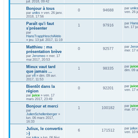
juil. 2018, 09:42
Bonjour à tous
par
unik
0
94688
ven. 26 j
par
uniks
»
ven. 26 janv.
2018, 17:56
Paraît qu'i faut
par
Hans
1
97916
lun. 17 ju
s'présenter
par
HansTrappHeschAVelo
»
jeu. 13 juil. 2017, 11:19
Matthieu : ma
par
Jero
0
92577
mer. 17 
présentation brève
par
Jeromeo
»
mer. 17
mai 2017, 20:53
Mieux vaut tard
par
juice
1
98335
dim. 09 a
que jamais ...
par
vfl
»
dim. 09 avr.
2017, 11:53
Bientôt dans la
par
juice
0
92201
ven. 17 
région
par
juice
»
ven. 17
mars 2017, 23:49
Bonjour et merci
par
juice
1
100182
mar. 07 
par
JulienSchellenberger
»
lun. 06 mars 2017,
16:33
Juliux, le convertis
par
juliux
6
171512
ven. 10 f
:-)
par
juliux
»
lun. 06 févr.