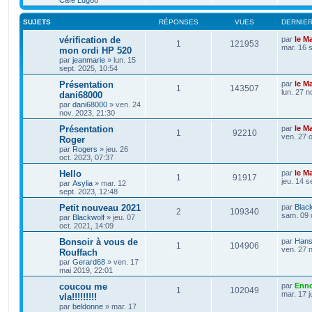
Café Lug68
SUJETS
RÉPONSES
VUES
DERNIE
vérification de
par
le M
1
121953
mar. 16 
mon ordi HP 520
par
jeanmarie
»
lun. 15
sept. 2025, 10:54
Présentation
par
le M
1
143507
lun. 27 n
dani68000
par
dani68000
»
ven. 24
nov. 2023, 21:30
Présentation
par
le M
1
92210
ven. 27 o
Roger
par
Rogers
»
jeu. 26
oct. 2023, 07:37
Hello
par
le M
1
91917
jeu. 14 s
par
Asylia
»
mar. 12
sept. 2023, 12:48
Petit nouveau 2021
par
Blac
2
109340
sam. 09 
par
Blackwolf
»
jeu. 07
oct. 2021, 14:09
Bonsoir à vous de
par
Hans
1
104906
ven. 27 
Rouffach
par
Gerard68
»
ven. 17
mai 2019, 22:01
coucou me
par
Enno
1
102049
mar. 17 j
vla!!!!!!!!!
par
beldonne
»
mar. 17