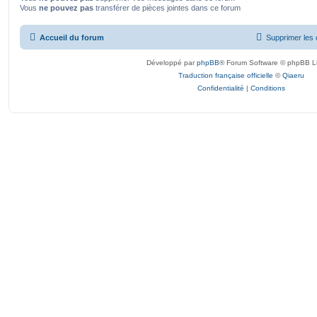
Vous
ne pouvez pas
transférer de pièces jointes dans ce forum
Accueil du forum
Supprimer les 
Développé par
phpBB
® Forum Software © phpBB L
Traduction française officielle
©
Qiaeru
Confidentialité
|
Conditions