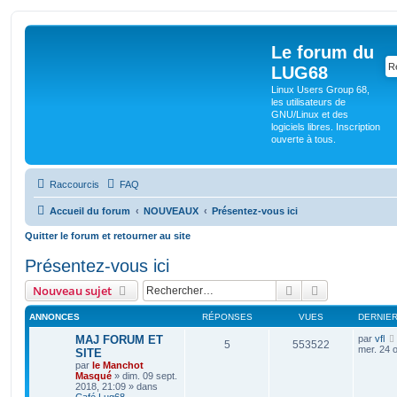
Le forum du
LUG68
Linux Users Group 68,
les utilisateurs de
GNU/Linux et des
logiciels libres. Inscription
ouverte à tous.
Raccourcis
FAQ
Accueil du forum
NOUVEAUX
Présentez-vous ici
Quitter le forum et retourner au site
Présentez-vous ici
Rechercher
Recherche av
Nouveau sujet
ANNONCES
RÉPONSES
VUES
DERNIE
MAJ FORUM ET
par
vfl
5
553522
mer. 24 o
SITE
par
le Manchot
Masqué
»
dim. 09 sept.
2018, 21:09
» dans