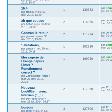
2017, 18:47
16.4
par
Enno
1
130382
jeu. 01 d
par
fifele21
»
jeu. 01
déc. 2016, 13:29
ah que coucou
par
hebu
2
114855
mer. 10 f
par
hebus
»
jeu. 04 févr.
2016, 23:36
Gontran le retour
par
gont
2
111994
jeu. 31 d
par
gontran
»
mer. 30
déc. 2015, 13:00
Salutations,
par
Enno
1
102316
mer. 29 a
par
umaa
»
mer. 29 avr.
2015, 09:15
Messagerie de
par
juice
1
109950
jeu. 29 j
Orange depuis
Linux ?
Fonctionnent
correct ?
par
ZinnkoepfleTrotter
»
mar. 27 janv. 2015,
22:24
Nouveau
par
jf11
2
117950
mer. 10 s
Lug68tien, vieux
linuxien (^_^)
par
pierrepaccoud
»
mer. 23 juil. 2014, 09:17
bonjour
par
jf11
3
127800
lun. 08 s
par
jlenor
»
jeu. 24 juil.