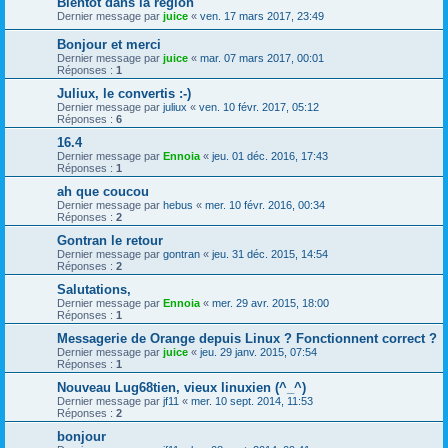
Bientôt dans la région
Dernier message par
juice
«
ven. 17 mars 2017, 23:49
Bonjour et merci
Dernier message par
juice
«
mar. 07 mars 2017, 00:01
Réponses :
1
Juliux, le convertis :-)
Dernier message par
juliux
«
ven. 10 févr. 2017, 05:12
Réponses :
6
16.4
Dernier message par
Ennoia
«
jeu. 01 déc. 2016, 17:43
Réponses :
1
ah que coucou
Dernier message par
hebus
«
mer. 10 févr. 2016, 00:34
Réponses :
2
Gontran le retour
Dernier message par
gontran
«
jeu. 31 déc. 2015, 14:54
Réponses :
2
Salutations,
Dernier message par
Ennoia
«
mer. 29 avr. 2015, 18:00
Réponses :
1
Messagerie de Orange depuis Linux ? Fonctionnent correct ?
Dernier message par
juice
«
jeu. 29 janv. 2015, 07:54
Réponses :
1
Nouveau Lug68tien, vieux linuxien (^_^)
Dernier message par
jf11
«
mer. 10 sept. 2014, 11:53
Réponses :
2
bonjour