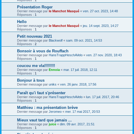
Réponses :
1
Présentation Roger
Dernier message par
le Manchot Masqué
«
ven. 27 oct. 2023, 14:48
Réponses :
1
Hello
Dernier message par
le Manchot Masqué
«
jeu. 14 sept. 2023, 14:27
Réponses :
1
Petit nouveau 2021
Dernier message par
Blackwolf
«
sam. 09 oct. 2021, 14:53
Réponses :
2
Bonsoir à vous de Rouffach
Dernier message par
HansTrappHeschAVelo
«
ven. 27 nov. 2020, 18:43
Réponses :
1
coucou me vla!!!!!!!!!
Dernier message par
Ennoia
«
mar. 17 juil. 2018, 12:11
Réponses :
1
Bonjour à tous
Dernier message par
uniks
«
ven. 26 janv. 2018, 17:56
Paraît qu'i faut s'présenter
Dernier message par
HansTrappHeschAVelo
«
lun. 17 juil. 2017, 20:46
Réponses :
1
Matthieu : ma présentation brève
Dernier message par
Jeromeo
«
mer. 17 mai 2017, 20:53
Mieux vaut tard que jamais ...
Dernier message par
juice
«
dim. 09 avr. 2017, 21:51
Réponses :
1