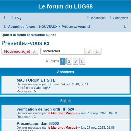
Le forum du LUG68
FAQ
Inscription
Connexion
R
Accueil du forum
NOUVEAUX
Présentez-vous ici
e
Quitter le forum et retourner au site
c
Présentez-vous ici
h
Rechercher
Recherche avanc
Nouveau sujet
e
1
2
3
Suivant
61 sujets
r
c
Annonces
h
MAJ FORUM ET SITE
e
Dernier message par
vfl
«
mer. 24 oct. 2018, 00:11
Publié dans
Café Lug68
r
Réponses :
5
Sujets
vérification de mon ordi HP 520
Dernier message par
le Manchot Masqué
«
mar. 16 sept. 2025, 04:30
Réponses :
1
Présentation dani68000
Dernier message par
le Manchot Masqué
«
lun. 27 nov. 2023, 02:08