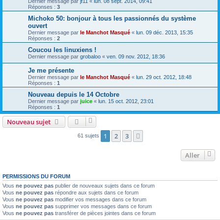
Dernier message par
jf11
«
lun. 08 sept. 2014, 09:41
Réponses :
3
Michoko 50: bonjour à tous les passionnés du système
ouvert
Dernier message par
le Manchot Masqué
«
lun. 09 déc. 2013, 15:35
Réponses :
2
Coucou les linuxiens !
Dernier message par
grobaloo
«
ven. 09 nov. 2012, 18:36
Je me présente
Dernier message par
le Manchot Masqué
«
lun. 29 oct. 2012, 18:48
Réponses :
1
Nouveau depuis le 14 Octobre
Dernier message par
juice
«
lun. 15 oct. 2012, 23:01
Réponses :
1
Nouveau sujet
1
2
3
Suivant
61 sujets
Aller
PERMISSIONS DU FORUM
Vous
ne pouvez pas
publier de nouveaux sujets dans ce forum
Vous
ne pouvez pas
répondre aux sujets dans ce forum
Vous
ne pouvez pas
modifier vos messages dans ce forum
Vous
ne pouvez pas
supprimer vos messages dans ce forum
Vous
ne pouvez pas
transférer de pièces jointes dans ce forum