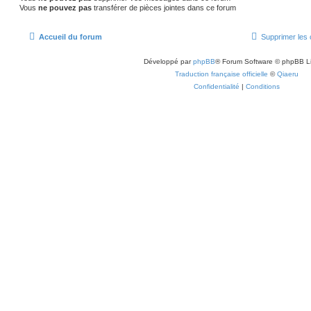
Vous
ne pouvez pas
transférer de pièces jointes dans ce forum
Accueil du forum
Supprimer les 
Développé par
phpBB
® Forum Software © phpBB L
Traduction française officielle
©
Qiaeru
Confidentialité
|
Conditions