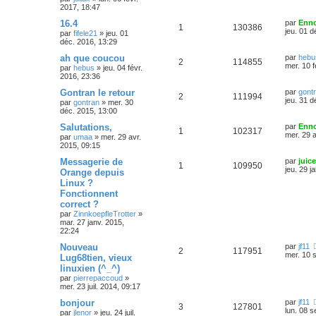
2017, 18:47
16.4
par
Enno
1
130386
jeu. 01 d
par
fifele21
»
jeu. 01
déc. 2016, 13:29
ah que coucou
par
hebu
2
114855
mer. 10 f
par
hebus
»
jeu. 04 févr.
2016, 23:36
Gontran le retour
par
gont
2
111994
jeu. 31 d
par
gontran
»
mer. 30
déc. 2015, 13:00
Salutations,
par
Enno
1
102317
mer. 29 a
par
umaa
»
mer. 29 avr.
2015, 09:15
Messagerie de
par
juice
1
109950
jeu. 29 j
Orange depuis
Linux ?
Fonctionnent
correct ?
par
ZinnkoepfleTrotter
»
mar. 27 janv. 2015,
22:24
Nouveau
par
jf11
2
117951
mer. 10 s
Lug68tien, vieux
linuxien (^_^)
par
pierrepaccoud
»
mer. 23 juil. 2014, 09:17
bonjour
par
jf11
3
127801
lun. 08 s
par
jlenor
»
jeu. 24 juil.