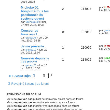
2014, 23:08
Michoko 50:
par
le M
2
114017
lun. 09 d
bonjour à tous les
passionnés du
système ouvert
par
Michoko50
»
mer.
27 nov. 2013, 19:33
Coucou les
par
grob
0
192082
ven. 09 
linuxiens !
par
grobaloo
»
ven. 09
nov. 2012, 18:36
Je me présente
par
le M
1
210996
lun. 29 o
par
jeanba12
»
lun. 29
oct. 2012, 15:04
Nouveau depuis le
par
juice
1
214012
lun. 15 o
14 Octobre
par
gerard25
»
lun. 15
oct. 2012, 10:30
Nouveau sujet
Revenir à l’accueil du forum
PERMISSIONS DU FORUM
Vous
ne pouvez pas
publier de nouveaux sujets dans ce forum
Vous
ne pouvez pas
répondre aux sujets dans ce forum
Vous
ne pouvez pas
modifier vos messages dans ce forum
Vous
ne pouvez pas
supprimer vos messages dans ce forum