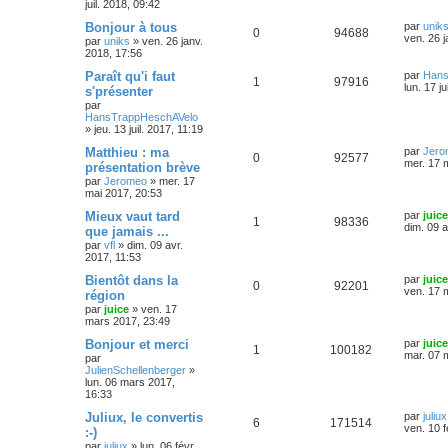
juil. 2018, 09:42
Bonjour à tous
par
unik
0
94688
ven. 26 j
par
uniks
»
ven. 26 janv.
2018, 17:56
Paraît qu'i faut
par
Hans
1
97916
lun. 17 ju
s'présenter
par
HansTrappHeschAVelo
»
jeu. 13 juil. 2017, 11:19
Matthieu : ma
par
Jero
0
92577
mer. 17 
présentation brève
par
Jeromeo
»
mer. 17
mai 2017, 20:53
Mieux vaut tard
par
juice
1
98336
dim. 09 a
que jamais ...
par
vfl
»
dim. 09 avr.
2017, 11:53
Bientôt dans la
par
juice
0
92201
ven. 17 
région
par
juice
»
ven. 17
mars 2017, 23:49
Bonjour et merci
par
juice
1
100182
mar. 07 
par
JulienSchellenberger
»
lun. 06 mars 2017,
16:33
Juliux, le convertis
par
juliux
6
171514
ven. 10 f
:-)
par
juliux
»
lun. 06 févr.