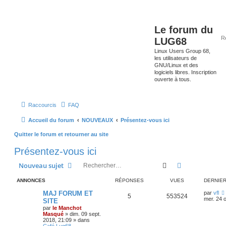
Le forum du
LUG68
Linux Users Group 68,
les utilisateurs de
GNU/Linux et des
logiciels libres. Inscription
ouverte à tous.
Raccourcis
FAQ
Accueil du forum
NOUVEAUX
Présentez-vous ici
Quitter le forum et retourner au site
Présentez-vous ici
Rechercher
Recherche av
Nouveau sujet
ANNONCES
RÉPONSES
VUES
DERNIE
MAJ FORUM ET
par
vfl
5
553524
mer. 24 o
SITE
par
le Manchot
Masqué
»
dim. 09 sept.
2018, 21:09
» dans