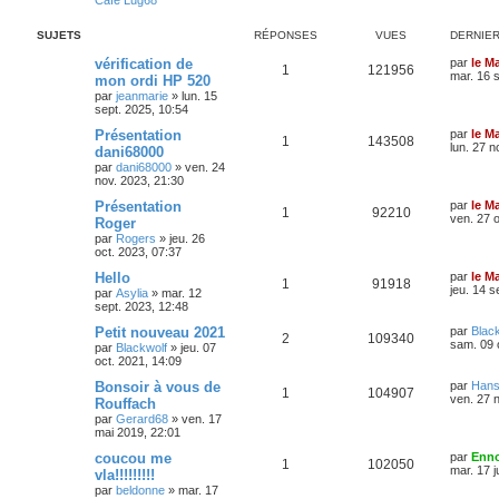
Café Lug68
SUJETS
RÉPONSES
VUES
DERNIE
vérification de
par
le M
1
121956
mar. 16 
mon ordi HP 520
par
jeanmarie
»
lun. 15
sept. 2025, 10:54
Présentation
par
le M
1
143508
lun. 27 n
dani68000
par
dani68000
»
ven. 24
nov. 2023, 21:30
Présentation
par
le M
1
92210
ven. 27 o
Roger
par
Rogers
»
jeu. 26
oct. 2023, 07:37
Hello
par
le M
1
91918
jeu. 14 s
par
Asylia
»
mar. 12
sept. 2023, 12:48
Petit nouveau 2021
par
Blac
2
109340
sam. 09 
par
Blackwolf
»
jeu. 07
oct. 2021, 14:09
Bonsoir à vous de
par
Hans
1
104907
ven. 27 
Rouffach
par
Gerard68
»
ven. 17
mai 2019, 22:01
coucou me
par
Enno
1
102050
mar. 17 j
vla!!!!!!!!!
par
beldonne
»
mar. 17