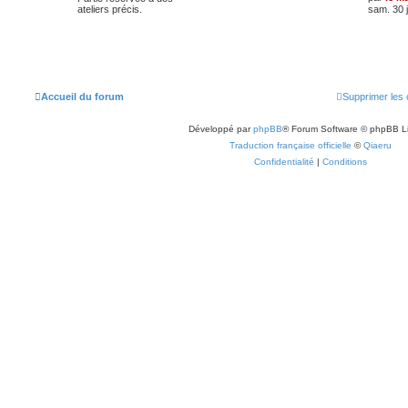
ateliers précis.
sam. 30 j
Accueil du forum
Supprimer les 
Développé par
phpBB
® Forum Software © phpBB L
Traduction française officielle
©
Qiaeru
Confidentialité
|
Conditions