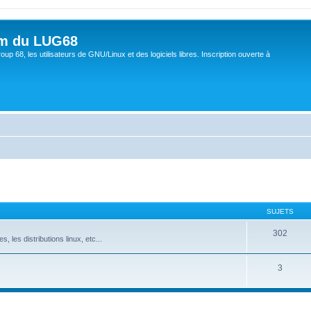
um du LUG68
up 68, les utilisateurs de GNU/Linux et des logiciels libres. Inscription ouverte à
SUJETS
302
s, les distributions linux, etc...
3