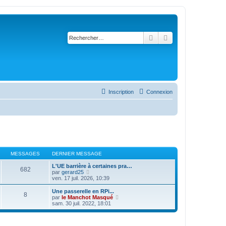
Rechercher
Recherche avancé
Inscription
Connexion
MESSAGES
DERNIER MESSAGE
L'UE barrière à certaines pra…
682
C
par
gerard25
o
ven. 17 juil. 2026, 10:39
n
s
Une passerelle en RPi...
8
u
C
par
le Manchot Masqué
l
o
sam. 30 juil. 2022, 18:01
t
n
e
s
r
u
l