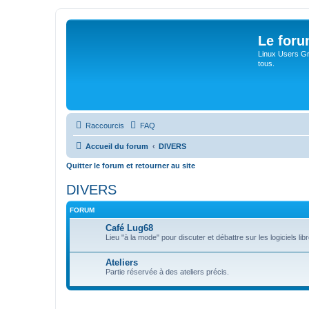
Le for
Linux Users Gro
tous.
Raccourcis
FAQ
Accueil du forum
DIVERS
Quitter le forum et retourner au site
DIVERS
FORUM
Café Lug68
Lieu "à la mode" pour discuter et débattre sur les logiciels libre
Ateliers
Partie réservée à des ateliers précis.