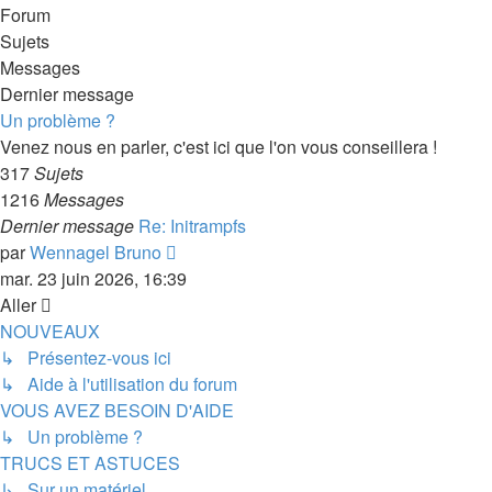
Forum
Sujets
Messages
Dernier message
Un problème ?
Venez nous en parler, c'est ici que l'on vous conseillera !
317
Sujets
1216
Messages
Dernier message
Re: Initrampfs
Consulter
par
Wennagel Bruno
le
mar. 23 juin 2026, 16:39
dernier
Aller
message
NOUVEAUX
↳ Présentez-vous ici
↳ Aide à l'utilisation du forum
VOUS AVEZ BESOIN D'AIDE
↳ Un problème ?
TRUCS ET ASTUCES
↳ Sur un matériel