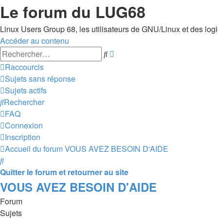
Le forum du LUG68
Linux Users Group 68, les utilisateurs de GNU/Linux et des logici
Accéder au contenu
Recherche
Rechercher
avancée
Raccourcis
Sujets sans réponse
Sujets actifs
Rechercher
FAQ
Connexion
Inscription
Accueil du forum
VOUS AVEZ BESOIN D'AIDE
Rechercher
Quitter le forum et retourner au site
VOUS AVEZ BESOIN D'AIDE
Forum
Sujets