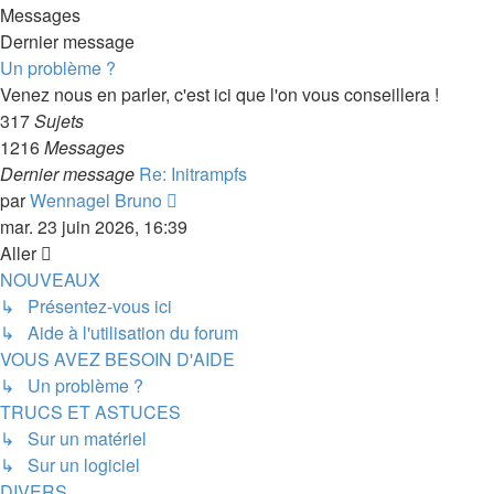
Messages
Dernier message
Un problème ?
Venez nous en parler, c'est ici que l'on vous conseillera !
317
Sujets
1216
Messages
Dernier message
Re: Initrampfs
Consulter
par
Wennagel Bruno
le
mar. 23 juin 2026, 16:39
dernier
Aller
message
NOUVEAUX
↳ Présentez-vous ici
↳ Aide à l'utilisation du forum
VOUS AVEZ BESOIN D'AIDE
↳ Un problème ?
TRUCS ET ASTUCES
↳ Sur un matériel
↳ Sur un logiciel
DIVERS