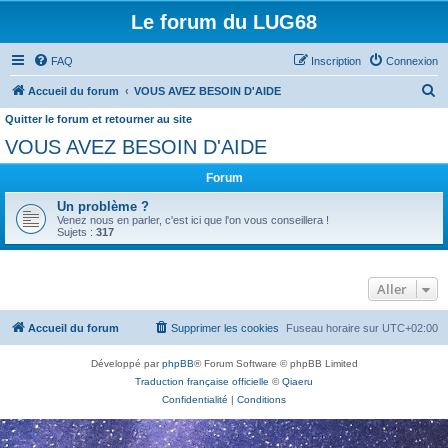
Le forum du LUG68
FAQ
Inscription
Connexion
R
Accueil du forum
VOUS AVEZ BESOIN D'AIDE
e
Quitter le forum et retourner au site
c
VOUS AVEZ BESOIN D'AIDE
h
Forum
e
Un problème ?
r
Venez nous en parler, c'est ici que l'on vous conseillera !
Sujets :
317
c
h
e
Aller
r
Accueil du forum
Supprimer les cookies
Fuseau horaire sur
UTC+02:00
Développé par
phpBB
® Forum Software © phpBB Limited
Traduction française officielle
©
Qiaeru
Confidentialité
|
Conditions