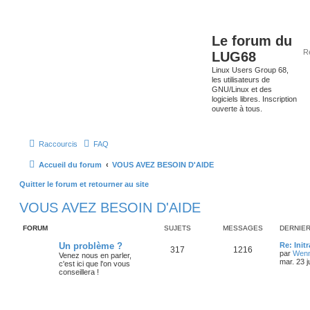
Le forum du
LUG68
Linux Users Group 68,
les utilisateurs de
GNU/Linux et des
logiciels libres. Inscription
ouverte à tous.
Raccourcis
FAQ
Accueil du forum
VOUS AVEZ BESOIN D'AIDE
Quitter le forum et retourner au site
VOUS AVEZ BESOIN D'AIDE
FORUM
SUJETS
MESSAGES
DERNIE
Un problème ?
Re: Init
317
1216
par
Wenn
Venez nous en parler,
mar. 23 j
c'est ici que l'on vous
conseillera !