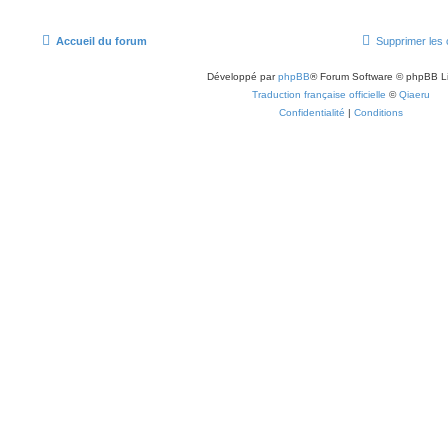
Accueil du forum
Supprimer les 
Développé par
phpBB
® Forum Software © phpBB L
Traduction française officielle
©
Qiaeru
Confidentialité
|
Conditions