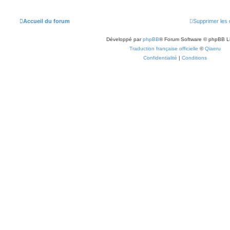
Accueil du forum
Supprimer les 
Développé par
phpBB
® Forum Software © phpBB L
Traduction française officielle
©
Qiaeru
Confidentialité
|
Conditions