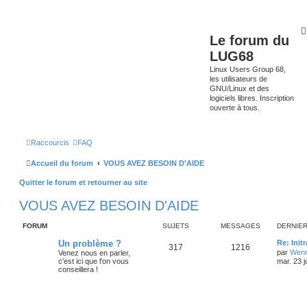
Le forum du
LUG68
Linux Users Group 68,
les utilisateurs de
GNU/Linux et des
logiciels libres. Inscription
ouverte à tous.
Raccourcis
FAQ
Accueil du forum
VOUS AVEZ BESOIN D'AIDE
Quitter le forum et retourner au site
VOUS AVEZ BESOIN D'AIDE
FORUM
SUJETS
MESSAGES
DERNIE
Un problème ?
Re: Init
317
1216
par
Wenn
Venez nous en parler,
c'est ici que l'on vous
mar. 23 j
conseillera !