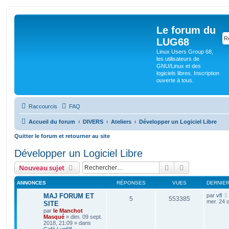
Le forum du
LUG68
Linux Users Group 68,
les utilisateurs de
GNU/Linux et des
logiciels libres. Inscription
ouverte à tous.
Raccourcis
FAQ
Accueil du forum
DIVERS
Ateliers
Développer un Logiciel Libre
Quitter le forum et retourner au site
Développer un Logiciel Libre
Rechercher
Recherche av
Nouveau sujet
ANNONCES
RÉPONSES
VUES
DERNIE
MAJ FORUM ET
par
vfl
5
553385
mer. 24 o
SITE
par
le Manchot
Masqué
»
dim. 09 sept.
2018, 21:09
» dans