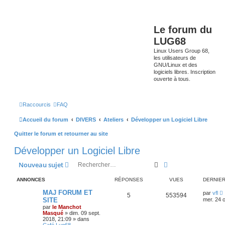
Le forum du
LUG68
Linux Users Group 68,
les utilisateurs de
GNU/Linux et des
logiciels libres. Inscription
ouverte à tous.
Raccourcis
FAQ
Accueil du forum
DIVERS
Ateliers
Développer un Logiciel Libre
Quitter le forum et retourner au site
Développer un Logiciel Libre
Rechercher
Recherche avancé
Nouveau sujet
ANNONCES
RÉPONSES
VUES
DERNIE
MAJ FORUM ET
par
vfl
5
553594
SITE
mer. 24 o
par
le Manchot
Masqué
»
dim. 09 sept.
2018, 21:09
» dans