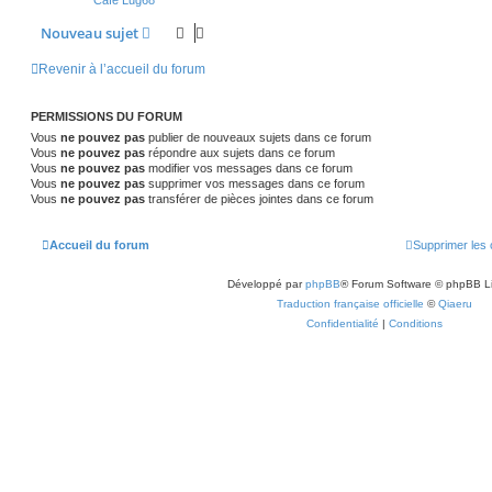
Café Lug68
Nouveau sujet
Revenir à l’accueil du forum
PERMISSIONS DU FORUM
Vous
ne pouvez pas
publier de nouveaux sujets dans ce forum
Vous
ne pouvez pas
répondre aux sujets dans ce forum
Vous
ne pouvez pas
modifier vos messages dans ce forum
Vous
ne pouvez pas
supprimer vos messages dans ce forum
Vous
ne pouvez pas
transférer de pièces jointes dans ce forum
Accueil du forum
Supprimer les 
Développé par
phpBB
® Forum Software © phpBB L
Traduction française officielle
©
Qiaeru
Confidentialité
|
Conditions