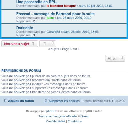
Une passerelle en RPi...
Dernier message par
le Manchot Masqué
«
sam. 30 juil. 2022, 18:01
Freecad - message de Bertrand pour la suite
Dernier message par
juice
«
jeu. 26 mars 2020, 20:10
Réponses :
2
Darktable
Dernier message par
Gerard68
«
sam. 28 déc. 2019, 13:03
Réponses :
3
Nouveau sujet
3 sujets • Page
1
sur
1
Aller
PERMISSIONS DU FORUM
Vous
ne pouvez pas
publier de nouveaux sujets dans ce forum
Vous
ne pouvez pas
répondre aux sujets dans ce forum
Vous
ne pouvez pas
modifier vos messages dans ce forum
Vous
ne pouvez pas
supprimer vos messages dans ce forum
Vous
ne pouvez pas
transférer de pièces jointes dans ce forum
Accueil du forum
Supprimer les cookies
Fuseau horaire sur
UTC+02:00
Développé par
phpBB
® Forum Software © phpBB Limited
Traduction française officielle
©
Qiaeru
Confidentialité
|
Conditions