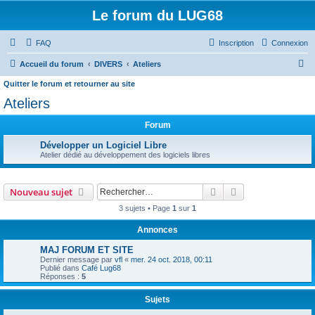
Le forum du LUG68
FAQ
Inscription
Connexion
R
Accueil du forum
DIVERS
Ateliers
e
Quitter le forum et retourner au site
c
Ateliers
h
Forum
e
Développer un Logiciel Libre
r
Atelier dédié au développement des logiciels libres
c
h
Rechercher
Recherche avanc
Nouveau sujet
e
3 sujets • Page
1
sur
1
r
Annonces
MAJ FORUM ET SITE
Dernier message par
vfl
«
mer. 24 oct. 2018, 00:11
Publié dans
Café Lug68
Réponses :
5
Sujets