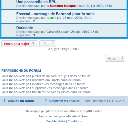
Une passerelle en RPi...
Dernier message par
le Manchot Masqué
«
sam. 30 juil. 2022, 18:01
Freecad - message de Bertrand pour la suite
Dernier message par
juice
«
jeu. 26 mars 2020, 20:10
Réponses :
2
Darktable
Dernier message par
Gerard68
«
sam. 28 déc. 2019, 13:03
Réponses :
3
Nouveau sujet
3 sujets • Page
1
sur
1
Aller
PERMISSIONS DU FORUM
Vous
ne pouvez pas
publier de nouveaux sujets dans ce forum
Vous
ne pouvez pas
répondre aux sujets dans ce forum
Vous
ne pouvez pas
modifier vos messages dans ce forum
Vous
ne pouvez pas
supprimer vos messages dans ce forum
Vous
ne pouvez pas
transférer de pièces jointes dans ce forum
Accueil du forum
Supprimer les cookies
Fuseau horaire sur
UTC+02:00
Développé par
phpBB
® Forum Software © phpBB Limited
Traduction française officielle
©
Qiaeru
Confidentialité
|
Conditions