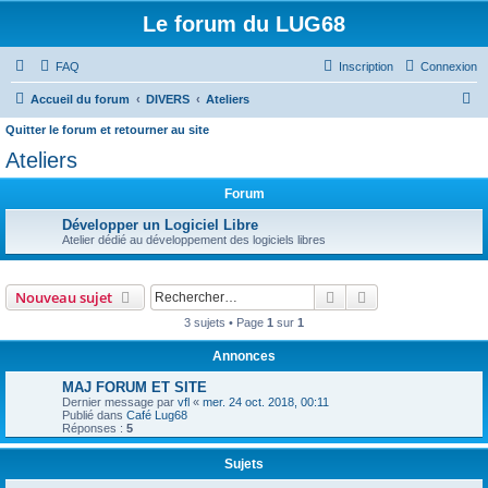
Le forum du LUG68
FAQ
Inscription
Connexion
R
Accueil du forum
DIVERS
Ateliers
e
Quitter le forum et retourner au site
c
Ateliers
h
Forum
e
Développer un Logiciel Libre
r
Atelier dédié au développement des logiciels libres
c
h
Rechercher
Recherche avanc
Nouveau sujet
e
3 sujets • Page
1
sur
1
r
Annonces
MAJ FORUM ET SITE
Dernier message par
vfl
«
mer. 24 oct. 2018, 00:11
Publié dans
Café Lug68
Réponses :
5
Sujets