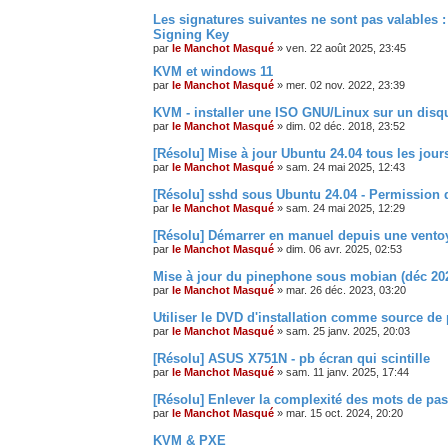
Les signatures suivantes ne sont pas valable
Signing Key
par
le Manchot Masqué
»
ven. 22 août 2025, 23:45
KVM et windows 11
par
le Manchot Masqué
»
mer. 02 nov. 2022, 23:39
KVM - installer une ISO GNU/Linux sur un disq
par
le Manchot Masqué
»
dim. 02 déc. 2018, 23:52
[Résolu] Mise à jour Ubuntu 24.04 tous les jours
par
le Manchot Masqué
»
sam. 24 mai 2025, 12:43
[Résolu] sshd sous Ubuntu 24.04 - Permission 
par
le Manchot Masqué
»
sam. 24 mai 2025, 12:29
[Résolu] Démarrer en manuel depuis une vento
par
le Manchot Masqué
»
dim. 06 avr. 2025, 02:53
Mise à jour du pinephone sous mobian (déc 20
par
le Manchot Masqué
»
mar. 26 déc. 2023, 03:20
Utiliser le DVD d'installation comme source d
par
le Manchot Masqué
»
sam. 25 janv. 2025, 20:03
[Résolu] ASUS X751N - pb écran qui scintille
par
le Manchot Masqué
»
sam. 11 janv. 2025, 17:44
[Résolu] Enlever la complexité des mots de pa
par
le Manchot Masqué
»
mar. 15 oct. 2024, 20:20
KVM & PXE