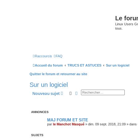
Le for
Linux Users Gro
tous.
Raccourcis
FAQ
Accueil du forum
TRUCS ET ASTUCES
Sur un logiciel
Quitter le forum et retourner au site
Sur un logiciel
Rechercher
Recherche avancée
Nouveau sujet
ANNONCES
MAJ FORUM ET SITE
par
le Manchot Masqué
»
dim. 09 sept. 2018, 21:09
» dans
SUJETS