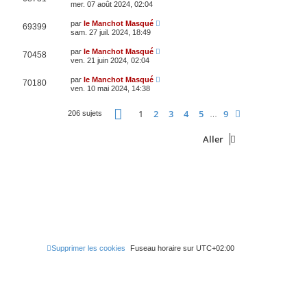
mer. 07 août 2024, 02:04
par
le Manchot Masqué
69399
sam. 27 juil. 2024, 18:49
par
le Manchot Masqué
70458
ven. 21 juin 2024, 02:04
par
le Manchot Masqué
70180
ven. 10 mai 2024, 14:38
Page
1
sur
9
1
2
3
4
5
9
Suivant
206 sujets
…
Aller
Supprimer les cookies
Fuseau horaire sur
UTC+02:00