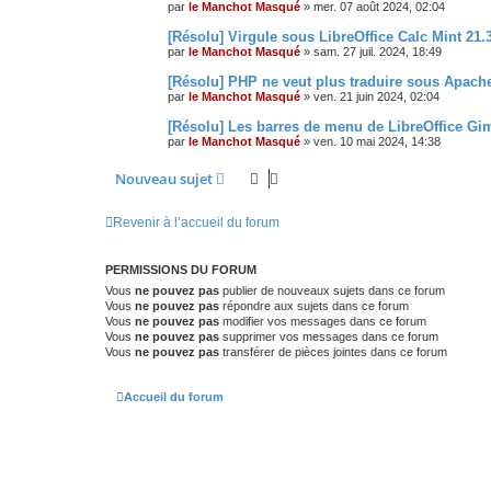
par
le Manchot Masqué
»
mer. 07 août 2024, 02:04
[Résolu] Virgule sous LibreOffice Calc Mint 21.
par
le Manchot Masqué
»
sam. 27 juil. 2024, 18:49
[Résolu] PHP ne veut plus traduire sous Apach
par
le Manchot Masqué
»
ven. 21 juin 2024, 02:04
[Résolu] Les barres de menu de LibreOffice Gim
par
le Manchot Masqué
»
ven. 10 mai 2024, 14:38
Nouveau sujet
Revenir à l’accueil du forum
PERMISSIONS DU FORUM
Vous
ne pouvez pas
publier de nouveaux sujets dans ce forum
Vous
ne pouvez pas
répondre aux sujets dans ce forum
Vous
ne pouvez pas
modifier vos messages dans ce forum
Vous
ne pouvez pas
supprimer vos messages dans ce forum
Vous
ne pouvez pas
transférer de pièces jointes dans ce forum
Accueil du forum