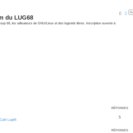
Reche
Rec
um du LUG68
up 68, les utilisateurs de GNU/Linux et des logiciels libres. Inscription ouverte à
RÉPONSES
5
Café Lug68
RÉPONSES