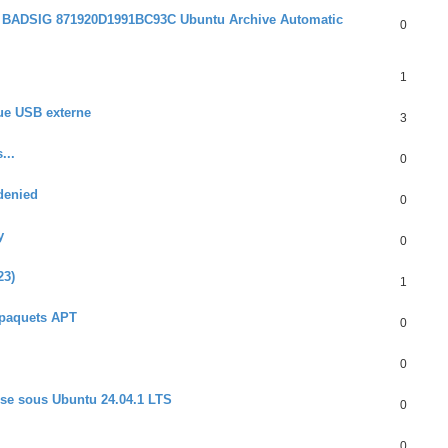
s : BADSIG 871920D1991BC93C Ubuntu Archive Automatic
0
1
ue USB externe
3
...
0
denied
0
y
0
23)
1
e paquets APT
0
0
sse sous Ubuntu 24.04.1 LTS
0
0