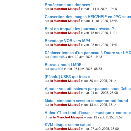
Protégeons nos données !
par
le Manchot Masqué
»
mar. 21 juil. 2026, 19:00
Convertion des images HEIC/HEIF en JPG sou
par
le Manchot Masqué
»
sam. 11 juil. 2026, 18:46
Et si on traquait les journaux réseau ?
par
le Manchot Masqué
»
ven. 15 mai 2026, 11:24
Encodage VOB vers MP4
par
le Manchot Masqué
»
ven. 08 mai 2026, 21:41
Déplacer icones d'un panneau à l'autre sur LM
par
Ponpon68
»
dim. 12 avr. 2026, 19:48
Bureaux sous LMDE
par
gerard25
»
mer. 07 janv. 2026, 08:58
[Résolu] USB3 qui freeze
par
le Manchot Masqué
»
jeu. 30 oct. 2025, 01:14
Ajouter vos utilisateurs par paquets sous Deb
par
le Manchot Masqué
»
mar. 21 oct. 2025, 23:08
Mate : cinnamon-session-cinnamon not found
par
le Manchot Masqué
»
lun. 13 oct. 2025, 17:14
Vidéo YT en fond d'écran + musique + controle
par
le Manchot Masqué
»
ven. 12 sept. 2025, 03:57
KVM disque racine saturé
par
le Manchot Masqué
»
mer. 27 août 2025, 16:00