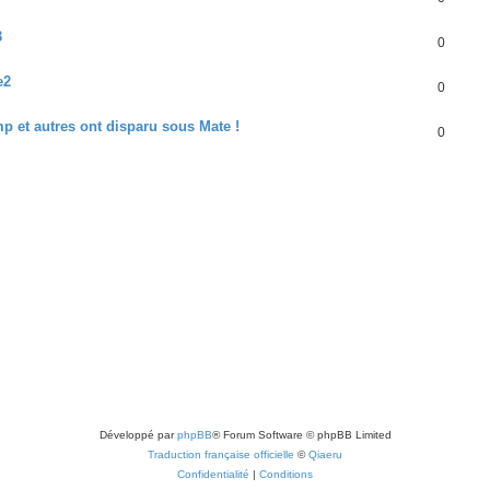
3
0
e2
0
p et autres ont disparu sous Mate !
0
Développé par
phpBB
® Forum Software © phpBB Limited
Traduction française officielle
©
Qiaeru
Confidentialité
|
Conditions