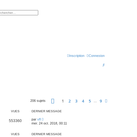
rcher
herche avancée
Inscription
Connexion
R
e
c
h
e
Page
1
sur
9
1
2
3
4
5
9
Suivant
206 sujets
…
r
c
VUES
DERNIER MESSAGE
h
par
vfl
553360
mer. 24 oct. 2018, 00:11
e
r
VUES
DERNIER MESSAGE