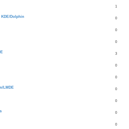
1
s KDE/Dolphin
0
0
0
DE
3
0
0
ian/LMDE
0
0
s
0
0