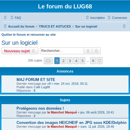
Le forum du LUG68
FAQ
Inscription
Connexion
R
Accueil du forum
TRUCS ET ASTUCES
Sur un logiciel
e
Quitter le forum et retourner au site
c
Sur un logiciel
h
Rechercher
Recherche avanc
Nouveau sujet
e
Page
1
sur
9
1
2
3
4
5
9
Suivant
206 sujets
…
r
c
Annonces
h
MAJ FORUM ET SITE
e
Dernier message par
vfl
«
mer. 24 oct. 2018, 00:11
Publié dans
Café Lug68
r
Réponses :
5
Sujets
Protégeons nos données !
Dernier message par
le Manchot Masqué
«
jeu. 06 août 2026, 19:41
Réponses :
2
Convertion des images HEIC/HEIF en JPG sous KDE/Dolphin
Dernier message par
le Manchot Masqué
«
sam. 11 juil. 2026, 18:46