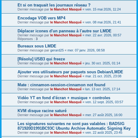
Et si on traquait les journaux réseau ?
Dernier message par
le Manchot Masqué
«
ven. 15 mai 2026, 11:24
Encodage VOB vers MP4
Dernier message par
le Manchot Masqué
«
ven. 08 mai 2026, 21:41
Déplacer icones d'un panneau à l'autre sur LMDE
Dernier message par
le Manchot Masqué
«
mer. 22 avr. 2026, 00:57
Réponses :
3
Bureaux sous LMDE
Dernier message par
gerard25
«
mer. 07 janv. 2026, 08:58
[Résolu] USB3 qui freeze
Dernier message par
le Manchot Masqué
«
jeu. 30 oct. 2025, 01:14
Ajouter vos utilisateurs par paquets sous Debian/LMDE
Dernier message par
le Manchot Masqué
«
mar. 21 oct. 2025, 23:08
Mate : cinnamon-session-cinnamon not found
Dernier message par
le Manchot Masqué
«
lun. 13 oct. 2025, 17:14
Vidéo YT en fond d'écran + musique + controles
Dernier message par
le Manchot Masqué
«
ven. 12 sept. 2025, 03:57
KVM disque racine saturé
Dernier message par
le Manchot Masqué
«
mer. 27 août 2025, 16:00
Les signatures suivantes ne sont pas valables : BADSIG
871920D1991BC93C Ubuntu Archive Automatic Signing Key
Dernier message par
le Manchot Masqué
«
ven. 22 août 2025, 23:45