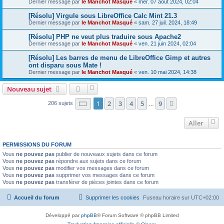
Dernier message par
le Manchot Masqué
«
mer. 07 août 2024, 02:04
[Résolu] Virgule sous LibreOffice Calc Mint 21.3
Dernier message par
le Manchot Masqué
«
sam. 27 juil. 2024, 18:49
[Résolu] PHP ne veut plus traduire sous Apache2
Dernier message par
le Manchot Masqué
«
ven. 21 juin 2024, 02:04
[Résolu] Les barres de menu de LibreOffice Gimp et autres
ont disparu sous Mate !
Dernier message par
le Manchot Masqué
«
ven. 10 mai 2024, 14:38
Nouveau sujet
Page
1
sur
9
1
2
3
4
5
9
Suivant
206 sujets
…
Aller
PERMISSIONS DU FORUM
Vous
ne pouvez pas
publier de nouveaux sujets dans ce forum
Vous
ne pouvez pas
répondre aux sujets dans ce forum
Vous
ne pouvez pas
modifier vos messages dans ce forum
Vous
ne pouvez pas
supprimer vos messages dans ce forum
Vous
ne pouvez pas
transférer de pièces jointes dans ce forum
Accueil du forum
Supprimer les cookies
Fuseau horaire sur
UTC+02:00
Développé par
phpBB
® Forum Software © phpBB Limited