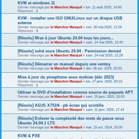
KVM et windows 11
Dernier message par
le Manchot Masqué
«
lun. 11 août 2025, 14:50
Réponses :
1
KVM - installer une ISO GNU/Linux sur un disque USB
externe
Dernier message par
le Manchot Masqué
«
ven. 30 mai 2025, 12:26
Réponses :
3
[Résolu] Mise à jour Ubuntu 24.04 tous les jours...
Dernier message par
le Manchot Masqué
«
sam. 24 mai 2025, 12:43
[Résolu] sshd sous Ubuntu 24.04 - Permission denied
Dernier message par
le Manchot Masqué
«
sam. 24 mai 2025, 12:29
[Résolu] Démarrer en manuel depuis une ventoy
Dernier message par
le Manchot Masqué
«
dim. 06 avr. 2025, 02:53
Mise à jour du pinephone sous mobian (déc 2023)
Dernier message par
le Manchot Masqué
«
lun. 27 janv. 2025, 00:33
Réponses :
1
Utiliser le DVD d'installation comme source de paquets APT
Dernier message par
le Manchot Masqué
«
sam. 25 janv. 2025, 20:03
[Résolu] ASUS X751N - pb écran qui scintille
Dernier message par
le Manchot Masqué
«
sam. 11 janv. 2025, 17:44
[Résolu] Enlever la complexité des mots de passe sous
Ubuntu 24.04.1 LTS
Dernier message par
le Manchot Masqué
«
mar. 15 oct. 2024, 20:20
KVM & PXE