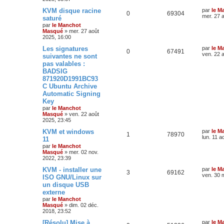
KVM disque racine
par
le M
0
69304
mer. 27 
saturé
par
le Manchot
Masqué
»
mer. 27 août
2025, 16:00
Les signatures
par
le M
0
67491
ven. 22 
suivantes ne sont
pas valables :
BADSIG
871920D1991BC93
C Ubuntu Archive
Automatic Signing
Key
par
le Manchot
Masqué
»
ven. 22 août
2025, 23:45
KVM et windows
par
le M
1
78970
lun. 11 a
11
par
le Manchot
Masqué
»
mer. 02 nov.
2022, 23:39
KVM - installer une
par
le M
3
69162
ven. 30 
ISO GNU/Linux sur
un disque USB
externe
par
le Manchot
Masqué
»
dim. 02 déc.
2018, 23:52
[Résolu] Mise à
par
le M