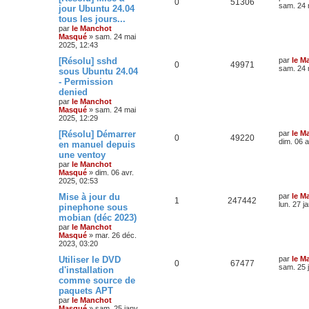
0
51306
sam. 24 
jour Ubuntu 24.04
tous les jours...
par
le Manchot
Masqué
»
sam. 24 mai
2025, 12:43
[Résolu] sshd
par
le M
0
49971
sam. 24 
sous Ubuntu 24.04
- Permission
denied
par
le Manchot
Masqué
»
sam. 24 mai
2025, 12:29
[Résolu] Démarrer
par
le M
0
49220
dim. 06 a
en manuel depuis
une ventoy
par
le Manchot
Masqué
»
dim. 06 avr.
2025, 02:53
Mise à jour du
par
le M
1
247442
lun. 27 j
pinephone sous
mobian (déc 2023)
par
le Manchot
Masqué
»
mar. 26 déc.
2023, 03:20
Utiliser le DVD
par
le M
0
67477
sam. 25 
d'installation
comme source de
paquets APT
par
le Manchot
Masqué
»
sam. 25 janv.