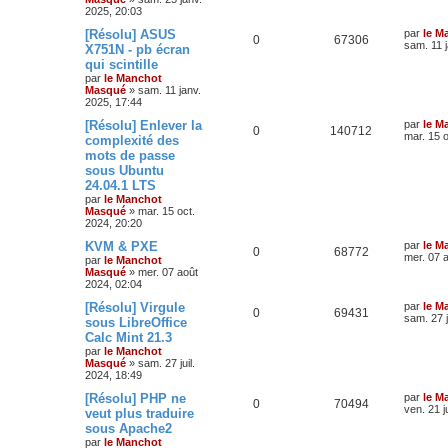
2025, 20:03
[Résolu] ASUS
par
le M
0
67306
sam. 11 
X751N - pb écran
qui scintille
par
le Manchot
Masqué
»
sam. 11 janv.
2025, 17:44
[Résolu] Enlever la
par
le M
0
140712
mar. 15 o
complexité des
mots de passe
sous Ubuntu
24.04.1 LTS
par
le Manchot
Masqué
»
mar. 15 oct.
2024, 20:20
KVM & PXE
par
le M
0
68772
mer. 07 
par
le Manchot
Masqué
»
mer. 07 août
2024, 02:04
[Résolu] Virgule
par
le M
0
69431
sam. 27 j
sous LibreOffice
Calc Mint 21.3
par
le Manchot
Masqué
»
sam. 27 juil.
2024, 18:49
[Résolu] PHP ne
par
le M
0
70494
ven. 21 j
veut plus traduire
sous Apache2
par
le Manchot