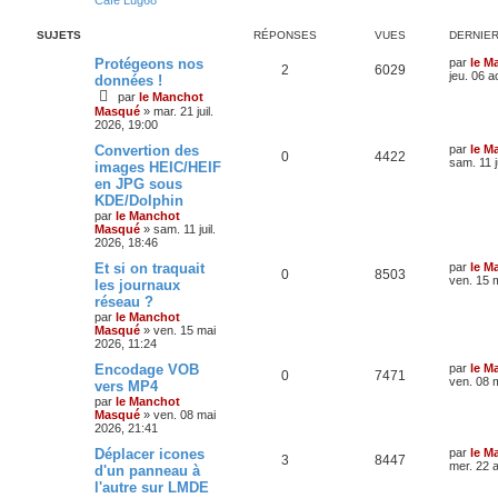
Café Lug68
SUJETS
RÉPONSES
VUES
DERNIE
Protégeons nos
par
le M
2
6029
jeu. 06 a
données !
par
le Manchot
Masqué
»
mar. 21 juil.
2026, 19:00
Convertion des
par
le M
0
4422
sam. 11 j
images HEIC/HEIF
en JPG sous
KDE/Dolphin
par
le Manchot
Masqué
»
sam. 11 juil.
2026, 18:46
Et si on traquait
par
le M
0
8503
ven. 15 
les journaux
réseau ?
par
le Manchot
Masqué
»
ven. 15 mai
2026, 11:24
Encodage VOB
par
le M
0
7471
ven. 08 
vers MP4
par
le Manchot
Masqué
»
ven. 08 mai
2026, 21:41
Déplacer icones
par
le M
3
8447
mer. 22 a
d'un panneau à
l'autre sur LMDE