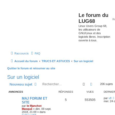
Le forum du
LUG68
Linux Users Group 68,
les utilisateurs de
GNU/Linux et des
logiciels libres. Inscription
ouverte à tous.
Raccourcis
FAQ
Accueil du forum
TRUCS ET ASTUCES
Sur un logiciel
Quitter le forum et retourner au site
Sur un logiciel
Rechercher
Recherche av
Nouveau sujet
206 sujets
ANNONCES
RÉPONSES
VUES
DERNIE
MAJ FORUM ET
par
vfl
5
553505
mer. 24 o
SITE
par
le Manchot
Masqué
»
dim. 09 sept.
2018, 21:09
» dans