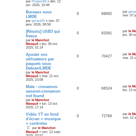
par
Ponpon68
»
dim. 12
avr. 2026, 19:48
Bureaux sous
par
gera
0
68892
mer. 07 j
LMDE
par
gerard25
»
mer. 07
janv. 2026, 08:58
[Résolu] USB3 qui
par
le M
0
93391
jeu. 30 o
freeze
par
le Manchot
Masqué
»
jeu. 30 oct.
2025, 01:14
Ajouter vos
par
le M
0
70427
mar. 21 o
utilisateurs par
paquets sous
Debian/LMDE
par
le Manchot
Masqué
»
mar. 21 oct.
2025, 23:08
Mate : cinnamon-
par
le M
0
68524
lun. 13 o
session-cinnamon
not found
par
le Manchot
Masqué
»
lun. 13 oct.
2025, 17:14
Vidéo YT en fond
par
le M
0
72766
ven. 12 
d'écran + musique
+ controles
par
le Manchot
Masqué
»
ven. 12 sept.
2025, 03:57