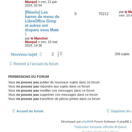
Masqué
»
ven. 21 juin
2024, 02:04
[Résolu] Les
par
le M
0
70212
ven. 10 
barres de menu de
LibreOffice Gimp
et autres ont
disparu sous Mate
!
par
le Manchot
Masqué
»
ven. 10 mai
2024, 14:38
Nouveau sujet
206 sujets
Revenir à l’accueil du forum
PERMISSIONS DU FORUM
Vous
ne pouvez pas
publier de nouveaux sujets dans ce forum
Vous
ne pouvez pas
répondre aux sujets dans ce forum
Vous
ne pouvez pas
modifier vos messages dans ce forum
Vous
ne pouvez pas
supprimer vos messages dans ce forum
Vous
ne pouvez pas
transférer de pièces jointes dans ce forum
Accueil du forum
Supprimer les 
Développé par
phpBB
® Forum Software © phpBB L
Traduction française officielle
©
Qiaeru