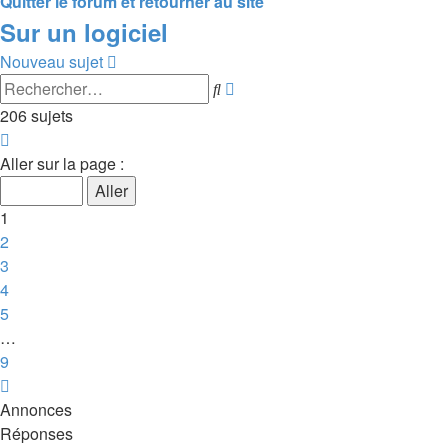
Quitter le forum et retourner au site
Sur un logiciel
Nouveau sujet
Rechercher
Recherche
avancée
206 sujets
Page
1
Aller sur la page :
sur
9
1
2
3
4
5
…
9
Suivant
Annonces
Réponses