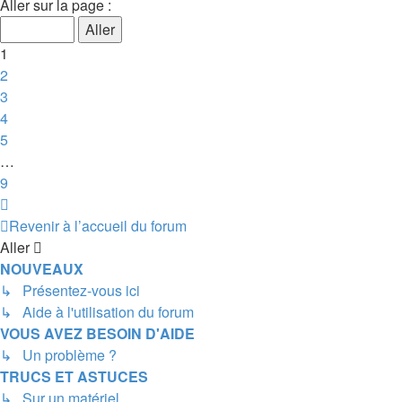
1
Aller sur la page :
sur
9
1
2
3
4
5
…
9
Suivant
Revenir à l’accueil du forum
Aller
NOUVEAUX
↳ Présentez-vous ici
↳ Aide à l'utilisation du forum
VOUS AVEZ BESOIN D'AIDE
↳ Un problème ?
TRUCS ET ASTUCES
↳ Sur un matériel