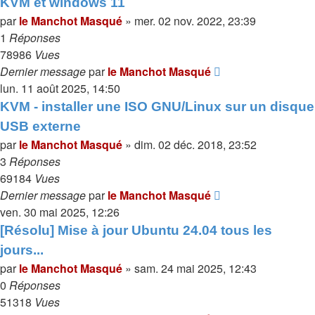
KVM et windows 11
par
le Manchot Masqué
»
mer. 02 nov. 2022, 23:39
1
Réponses
78986
Vues
Dernier message
par
le Manchot Masqué
lun. 11 août 2025, 14:50
KVM - installer une ISO GNU/Linux sur un disque
USB externe
par
le Manchot Masqué
»
dim. 02 déc. 2018, 23:52
3
Réponses
69184
Vues
Dernier message
par
le Manchot Masqué
ven. 30 mai 2025, 12:26
[Résolu] Mise à jour Ubuntu 24.04 tous les
jours...
par
le Manchot Masqué
»
sam. 24 mai 2025, 12:43
0
Réponses
51318
Vues