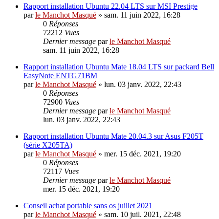
Rapport installation Ubuntu 22.04 LTS sur MSI Prestige
par
le Manchot Masqué
»
sam. 11 juin 2022, 16:28
0
Réponses
72212
Vues
Dernier message
par
le Manchot Masqué
sam. 11 juin 2022, 16:28
Rapport installation Ubuntu Mate 18.04 LTS sur packard Bell
EasyNote ENTG71BM
par
le Manchot Masqué
»
lun. 03 janv. 2022, 22:43
0
Réponses
72900
Vues
Dernier message
par
le Manchot Masqué
lun. 03 janv. 2022, 22:43
Rapport installation Ubuntu Mate 20.04.3 sur Asus F205T
(série X205TA)
par
le Manchot Masqué
»
mer. 15 déc. 2021, 19:20
0
Réponses
72117
Vues
Dernier message
par
le Manchot Masqué
mer. 15 déc. 2021, 19:20
Conseil achat portable sans os juillet 2021
par
le Manchot Masqué
»
sam. 10 juil. 2021, 22:48