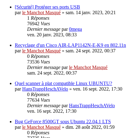
[Sécurité] Protéger ses ports USB
par
le Manchot Masqué
»
sam. 14 janv. 2023, 20:21
1
Réponses
76942
Vues
Dernier message
par
0mega
ven. 20 janv. 2023, 08:33
Recyclage d'un Cisco AIR-LAP1142N-E-K9 en 802.11n
par
le Manchot Masqué
»
sam. 24 sept. 2022, 00:37
0
Réponses
73536
Vues
Dernier message
par
le Manchot Masqué
sam. 24 sept. 2022, 00:37
Quel scanner à plat compatible Linux UBUNTU?
par
HansTrappHeschAVelo
»
ven. 16 sept. 2022, 17:30
0
Réponses
77634
Vues
Dernier message
par
HansTrappHeschAVelo
ven. 16 sept. 2022, 17:30
Bug GeForce 8500GT sous Ubuntu 22.04.1 LTS
par
le Manchot Masqué
»
dim. 28 août 2022, 01:59
0
Réponses