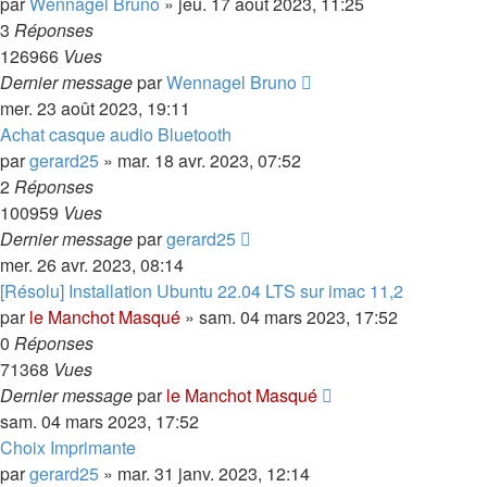
par
Wennagel Bruno
»
jeu. 17 août 2023, 11:25
3
Réponses
126966
Vues
Dernier message
par
Wennagel Bruno
mer. 23 août 2023, 19:11
Achat casque audio Bluetooth
par
gerard25
»
mar. 18 avr. 2023, 07:52
2
Réponses
100959
Vues
Dernier message
par
gerard25
mer. 26 avr. 2023, 08:14
[Résolu] Installation Ubuntu 22.04 LTS sur imac 11,2
par
le Manchot Masqué
»
sam. 04 mars 2023, 17:52
0
Réponses
71368
Vues
Dernier message
par
le Manchot Masqué
sam. 04 mars 2023, 17:52
Choix Imprimante
par
gerard25
»
mar. 31 janv. 2023, 12:14