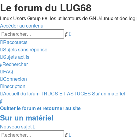
Le forum du LUG68
Linux Users Group 68, les utilisateurs de GNU/Linux et des logici
Accéder au contenu
Recherche
Rechercher
avancée
Raccourcis
Sujets sans réponse
Sujets actifs
Rechercher
FAQ
Connexion
Inscription
Accueil du forum
TRUCS ET ASTUCES
Sur un matériel
Rechercher
Quitter le forum et retourner au site
Sur un matériel
Nouveau sujet
Recherche
Rechercher