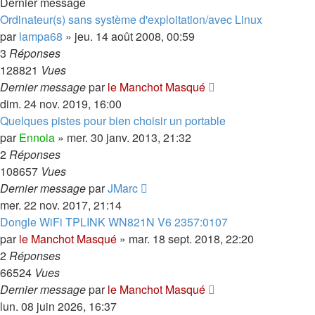
Dernier message
Ordinateur(s) sans système d'exploitation/avec Linux
par
lampa68
»
jeu. 14 août 2008, 00:59
3
Réponses
128821
Vues
Dernier message
par
le Manchot Masqué
dim. 24 nov. 2019, 16:00
Quelques pistes pour bien choisir un portable
par
Ennoia
»
mer. 30 janv. 2013, 21:32
2
Réponses
108657
Vues
Dernier message
par
JMarc
mer. 22 nov. 2017, 21:14
Dongle WiFi TPLINK WN821N V6 2357:0107
par
le Manchot Masqué
»
mar. 18 sept. 2018, 22:20
2
Réponses
66524
Vues
Dernier message
par
le Manchot Masqué
lun. 08 juin 2026, 16:37