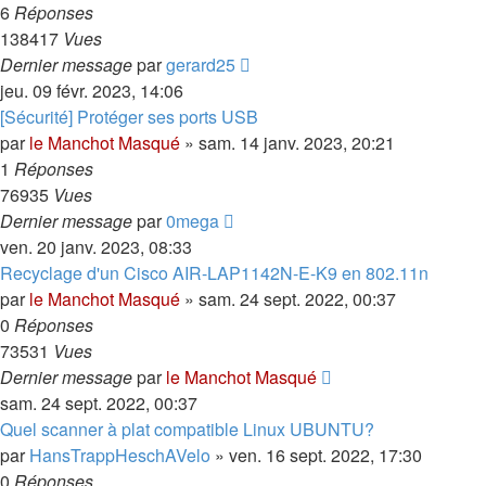
6
Réponses
138417
Vues
Dernier message
par
gerard25
jeu. 09 févr. 2023, 14:06
[Sécurité] Protéger ses ports USB
par
le Manchot Masqué
»
sam. 14 janv. 2023, 20:21
1
Réponses
76935
Vues
Dernier message
par
0mega
ven. 20 janv. 2023, 08:33
Recyclage d'un Cisco AIR-LAP1142N-E-K9 en 802.11n
par
le Manchot Masqué
»
sam. 24 sept. 2022, 00:37
0
Réponses
73531
Vues
Dernier message
par
le Manchot Masqué
sam. 24 sept. 2022, 00:37
Quel scanner à plat compatible Linux UBUNTU?
par
HansTrappHeschAVelo
»
ven. 16 sept. 2022, 17:30
0
Réponses