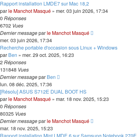
Rapport installation LMDE7 sur Mac 18,2
par
le Manchot Masqué
»
mer. 03 juin 2026, 17:34
0
Réponses
6702
Vues
Dernier message
par
le Manchot Masqué
mer. 03 juin 2026, 17:34
Recherche portable d'occasion sous Linux + Windows
par
Ben
»
mer. 29 oct. 2025, 16:23
2
Réponses
131848
Vues
Dernier message
par
Ben
lun. 08 déc. 2025, 17:36
[Résolu] ASUS S712E DUAL BOOT HS
par
le Manchot Masqué
»
mar. 18 nov. 2025, 15:23
0
Réponses
80325
Vues
Dernier message
par
le Manchot Masqué
mar. 18 nov. 2025, 15:23
Rapport installation Mint LMDE 6 sur Samsung Notebook 270E