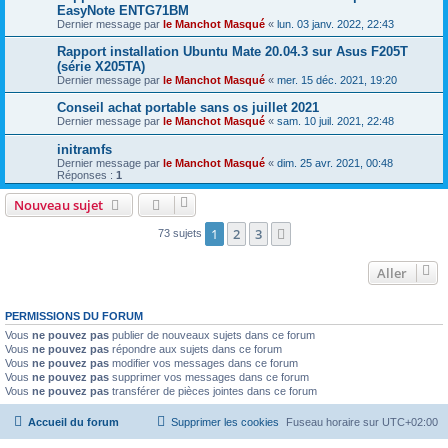
EasyNote ENTG71BM
Dernier message par
le Manchot Masqué
«
lun. 03 janv. 2022, 22:43
Rapport installation Ubuntu Mate 20.04.3 sur Asus F205T
(série X205TA)
Dernier message par
le Manchot Masqué
«
mer. 15 déc. 2021, 19:20
Conseil achat portable sans os juillet 2021
Dernier message par
le Manchot Masqué
«
sam. 10 juil. 2021, 22:48
initramfs
Dernier message par
le Manchot Masqué
«
dim. 25 avr. 2021, 00:48
Réponses :
1
Nouveau sujet
1
2
3
Suivant
73 sujets
Aller
PERMISSIONS DU FORUM
Vous
ne pouvez pas
publier de nouveaux sujets dans ce forum
Vous
ne pouvez pas
répondre aux sujets dans ce forum
Vous
ne pouvez pas
modifier vos messages dans ce forum
Vous
ne pouvez pas
supprimer vos messages dans ce forum
Vous
ne pouvez pas
transférer de pièces jointes dans ce forum
Accueil du forum
Supprimer les cookies
Fuseau horaire sur
UTC+02:00