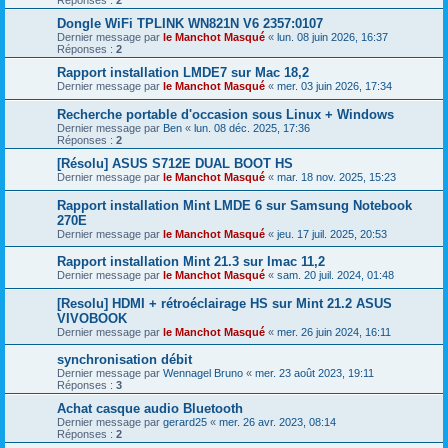
Réponses :
2
Dongle WiFi TPLINK WN821N V6 2357:0107
Dernier message par
le Manchot Masqué
«
lun. 08 juin 2026, 16:37
Réponses :
2
Rapport installation LMDE7 sur Mac 18,2
Dernier message par
le Manchot Masqué
«
mer. 03 juin 2026, 17:34
Recherche portable d'occasion sous Linux + Windows
Dernier message par
Ben
«
lun. 08 déc. 2025, 17:36
Réponses :
2
[Résolu] ASUS S712E DUAL BOOT HS
Dernier message par
le Manchot Masqué
«
mar. 18 nov. 2025, 15:23
Rapport installation Mint LMDE 6 sur Samsung Notebook
270E
Dernier message par
le Manchot Masqué
«
jeu. 17 juil. 2025, 20:53
Rapport installation Mint 21.3 sur Imac 11,2
Dernier message par
le Manchot Masqué
«
sam. 20 juil. 2024, 01:48
[Resolu] HDMI + rétroéclairage HS sur Mint 21.2 ASUS
VIVOBOOK
Dernier message par
le Manchot Masqué
«
mer. 26 juin 2024, 16:11
synchronisation débit
Dernier message par
Wennagel Bruno
«
mer. 23 août 2023, 19:11
Réponses :
3
Achat casque audio Bluetooth
Dernier message par
gerard25
«
mer. 26 avr. 2023, 08:14
Réponses :
2