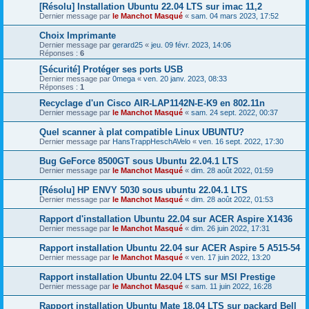
[Résolu] Installation Ubuntu 22.04 LTS sur imac 11,2
Dernier message par
le Manchot Masqué
«
sam. 04 mars 2023, 17:52
Choix Imprimante
Dernier message par
gerard25
«
jeu. 09 févr. 2023, 14:06
Réponses :
6
[Sécurité] Protéger ses ports USB
Dernier message par
0mega
«
ven. 20 janv. 2023, 08:33
Réponses :
1
Recyclage d'un Cisco AIR-LAP1142N-E-K9 en 802.11n
Dernier message par
le Manchot Masqué
«
sam. 24 sept. 2022, 00:37
Quel scanner à plat compatible Linux UBUNTU?
Dernier message par
HansTrappHeschAVelo
«
ven. 16 sept. 2022, 17:30
Bug GeForce 8500GT sous Ubuntu 22.04.1 LTS
Dernier message par
le Manchot Masqué
«
dim. 28 août 2022, 01:59
[Résolu] HP ENVY 5030 sous ubuntu 22.04.1 LTS
Dernier message par
le Manchot Masqué
«
dim. 28 août 2022, 01:53
Rapport d'installation Ubuntu 22.04 sur ACER Aspire X1436
Dernier message par
le Manchot Masqué
«
dim. 26 juin 2022, 17:31
Rapport installation Ubuntu 22.04 sur ACER Aspire 5 A515-54
Dernier message par
le Manchot Masqué
«
ven. 17 juin 2022, 13:20
Rapport installation Ubuntu 22.04 LTS sur MSI Prestige
Dernier message par
le Manchot Masqué
«
sam. 11 juin 2022, 16:28
Rapport installation Ubuntu Mate 18.04 LTS sur packard Bell