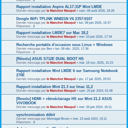
Réponses :
2
Rapport installation Aspire AL17-31P Mint LMDE
Dernier message par
le Manchot Masqué
«
sam. 08 août 2026, 18:28
Dongle WiFi TPLINK WN821N V6 2357:0107
Dernier message par
le Manchot Masqué
«
lun. 08 juin 2026, 16:37
Réponses :
2
Rapport installation LMDE7 sur Mac 18,2
Dernier message par
le Manchot Masqué
«
mer. 03 juin 2026, 17:34
Recherche portable d'occasion sous Linux + Windows
Dernier message par
Ben
«
lun. 08 déc. 2025, 17:36
Réponses :
2
[Résolu] ASUS S712E DUAL BOOT HS
Dernier message par
le Manchot Masqué
«
mar. 18 nov. 2025, 15:23
Rapport installation Mint LMDE 6 sur Samsung Notebook
270E
Dernier message par
le Manchot Masqué
«
jeu. 17 juil. 2025, 20:53
Rapport installation Mint 21.3 sur Imac 11,2
Dernier message par
le Manchot Masqué
«
sam. 20 juil. 2024, 01:48
[Resolu] HDMI + rétroéclairage HS sur Mint 21.2 ASUS
VIVOBOOK
Dernier message par
le Manchot Masqué
«
mer. 26 juin 2024, 16:11
synchronisation débit
Dernier message par
Wennagel Bruno
«
mer. 23 août 2023, 19:11
Réponses :
3