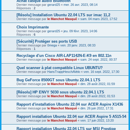
Achat casque audio Bluetooth
Dernier message par
gerard25
«
mer. 26 avr. 2023, 08:14
Réponses :
2
[Résolu] Installation Ubuntu 22.04 LTS sur imac 11,2
Dernier message par
le Manchot Masqué
«
sam. 04 mars 2023, 17:52
Choix Imprimante
Dernier message par
gerard25
«
jeu. 09 févr. 2023, 14:06
Réponses :
6
[Sécurité] Protéger ses ports USB
Dernier message par
0mega
«
ven. 20 janv. 2023, 08:33
Réponses :
1
Recyclage d'un Cisco AIR-LAP1142N-E-K9 en 802.11n
Dernier message par
le Manchot Masqué
«
sam. 24 sept. 2022, 00:37
Quel scanner à plat compatible Linux UBUNTU?
Dernier message par
HansTrappHeschAVelo
«
ven. 16 sept. 2022, 17:30
Bug GeForce 8500GT sous Ubuntu 22.04.1 LTS
Dernier message par
le Manchot Masqué
«
dim. 28 août 2022, 01:59
[Résolu] HP ENVY 5030 sous ubuntu 22.04.1 LTS
Dernier message par
le Manchot Masqué
«
dim. 28 août 2022, 01:53
Rapport d'installation Ubuntu 22.04 sur ACER Aspire X1436
Dernier message par
le Manchot Masqué
«
dim. 26 juin 2022, 17:31
Rapport installation Ubuntu 22.04 sur ACER Aspire 5 A515-54
Dernier message par
le Manchot Masqué
«
ven. 17 juin 2022, 13:20
Rapport installation Ubuntu 22.04 LTS sur MSI Prestige