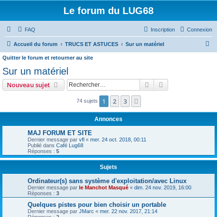
Le forum du LUG68
FAQ
Inscription
Connexion
R
Accueil du forum
TRUCS ET ASTUCES
Sur un matériel
e
Quitter le forum et retourner au site
c
Sur un matériel
h
Rechercher
Recherche avanc
Nouveau sujet
e
1
2
3
Suivant
74 sujets
r
c
Annonces
h
MAJ FORUM ET SITE
e
Dernier message par
vfl
«
mer. 24 oct. 2018, 00:11
Publié dans
Café Lug68
r
Réponses :
5
Sujets
Ordinateur(s) sans système d'exploitation/avec Linux
Dernier message par
le Manchot Masqué
«
dim. 24 nov. 2019, 16:00
Réponses :
3
Quelques pistes pour bien choisir un portable
Dernier message par
JMarc
«
mer. 22 nov. 2017, 21:14