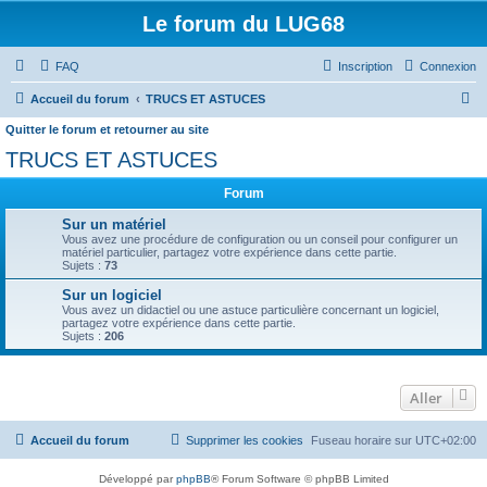
Le forum du LUG68
FAQ
Inscription
Connexion
R
Accueil du forum
TRUCS ET ASTUCES
e
Quitter le forum et retourner au site
c
TRUCS ET ASTUCES
h
Forum
e
Sur un matériel
r
Vous avez une procédure de configuration ou un conseil pour configurer un
matériel particulier, partagez votre expérience dans cette partie.
c
Sujets :
73
h
Sur un logiciel
e
Vous avez un didactiel ou une astuce particulière concernant un logiciel,
partagez votre expérience dans cette partie.
r
Sujets :
206
Aller
Accueil du forum
Supprimer les cookies
Fuseau horaire sur
UTC+02:00
Développé par
phpBB
® Forum Software © phpBB Limited