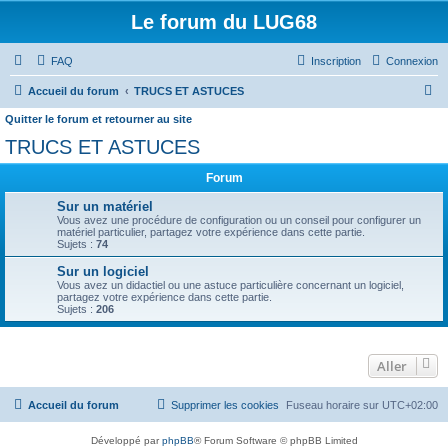
Le forum du LUG68
FAQ
Inscription
Connexion
R
Accueil du forum
TRUCS ET ASTUCES
e
Quitter le forum et retourner au site
c
TRUCS ET ASTUCES
h
Forum
e
Sur un matériel
r
Vous avez une procédure de configuration ou un conseil pour configurer un
matériel particulier, partagez votre expérience dans cette partie.
c
Sujets :
74
h
Sur un logiciel
e
Vous avez un didactiel ou une astuce particulière concernant un logiciel,
partagez votre expérience dans cette partie.
r
Sujets :
206
Aller
Accueil du forum
Supprimer les cookies
Fuseau horaire sur
UTC+02:00
Développé par
phpBB
® Forum Software © phpBB Limited