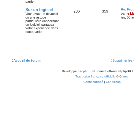
partie.
Sur un logiciel
Re: Pro
206
359
par
le M
Vous avez un didactiel
ou une astuce
jeu. 06 a
particulière concernant
un logiciel, partagez
votre expérience dans
cette partie.
Accueil du forum
Supprimer les 
Développé par
phpBB
® Forum Software © phpBB L
Traduction française officielle
©
Qiaeru
Confidentialité
|
Conditions