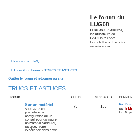
Le forum du
LUG68
Linux Users Group 68,
les utilisateurs de
GNU/Linux et des
logiciels libres. Inscription
ouverte à tous.
Raccourcis
FAQ
Accueil du forum
TRUCS ET ASTUCES
Quitter le forum et retourner au site
TRUCS ET ASTUCES
FORUM
SUJETS
MESSAGES
DERNIE
Sur un matériel
Re: Don
73
183
par
le M
Vous avez une
procédure de
lun. 08 j
configuration ou un
conseil pour configurer
un matériel particulier,
partagez votre
expérience dans cette