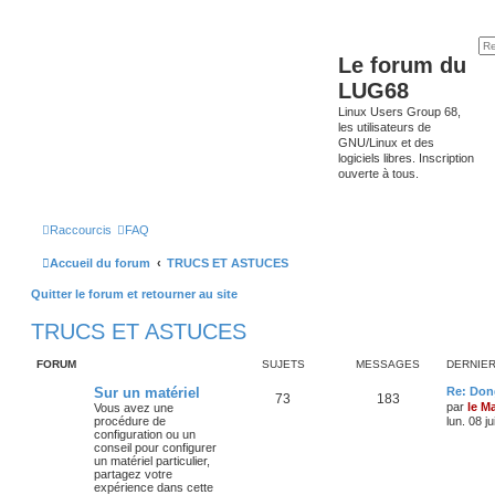
Le forum du
LUG68
Linux Users Group 68,
les utilisateurs de
GNU/Linux et des
logiciels libres. Inscription
ouverte à tous.
Raccourcis
FAQ
Accueil du forum
TRUCS ET ASTUCES
Quitter le forum et retourner au site
TRUCS ET ASTUCES
FORUM
SUJETS
MESSAGES
DERNIE
Sur un matériel
Re: Don
73
183
par
le M
Vous avez une
procédure de
lun. 08 j
configuration ou un
conseil pour configurer
un matériel particulier,
partagez votre
expérience dans cette