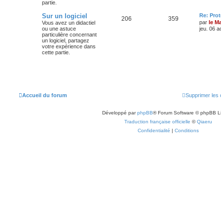
partie.
Sur un logiciel
Re: Pro
206
359
par
le M
Vous avez un didactiel
ou une astuce
jeu. 06 a
particulière concernant
un logiciel, partagez
votre expérience dans
cette partie.
Accueil du forum
Supprimer les 
Développé par
phpBB
® Forum Software © phpBB L
Traduction française officielle
©
Qiaeru
Confidentialité
|
Conditions