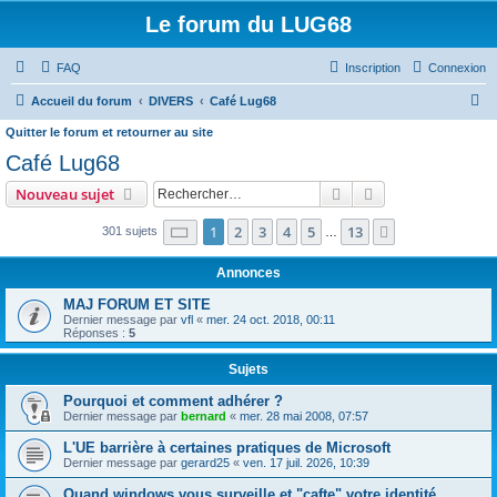
Le forum du LUG68
FAQ
Inscription
Connexion
R
Accueil du forum
DIVERS
Café Lug68
e
Quitter le forum et retourner au site
c
Café Lug68
h
Rechercher
Recherche avanc
Nouveau sujet
e
Page
1
sur
13
1
2
3
4
5
13
Suivant
301 sujets
…
r
c
Annonces
h
MAJ FORUM ET SITE
e
Dernier message par
vfl
«
mer. 24 oct. 2018, 00:11
Réponses :
5
r
Sujets
Pourquoi et comment adhérer ?
Dernier message par
bernard
«
mer. 28 mai 2008, 07:57
L'UE barrière à certaines pratiques de Microsoft
Dernier message par
gerard25
«
ven. 17 juil. 2026, 10:39
Quand windows vous surveille et "cafte" votre identité...