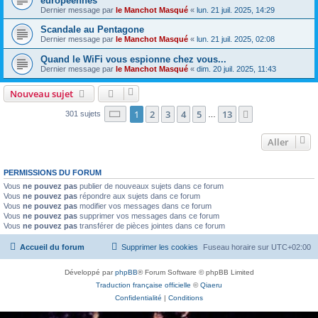
européennes
Dernier message par
le Manchot Masqué
«
lun. 21 juil. 2025, 14:29
Scandale au Pentagone
Dernier message par
le Manchot Masqué
«
lun. 21 juil. 2025, 02:08
Quand le WiFi vous espionne chez vous...
Dernier message par
le Manchot Masqué
«
dim. 20 juil. 2025, 11:43
Nouveau sujet
Page
1
sur
13
1
2
3
4
5
13
Suivant
301 sujets
…
Aller
PERMISSIONS DU FORUM
Vous
ne pouvez pas
publier de nouveaux sujets dans ce forum
Vous
ne pouvez pas
répondre aux sujets dans ce forum
Vous
ne pouvez pas
modifier vos messages dans ce forum
Vous
ne pouvez pas
supprimer vos messages dans ce forum
Vous
ne pouvez pas
transférer de pièces jointes dans ce forum
Accueil du forum
Supprimer les cookies
Fuseau horaire sur
UTC+02:00
Développé par
phpBB
® Forum Software © phpBB Limited
Traduction française officielle
©
Qiaeru
Confidentialité
|
Conditions