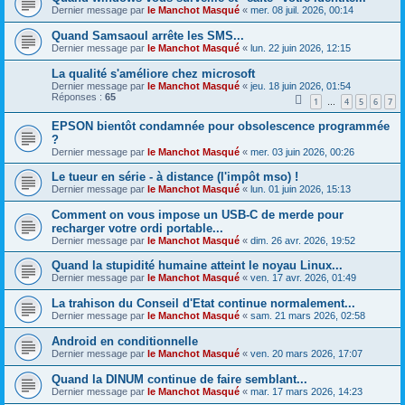
Dernier message par
le Manchot Masqué
«
mer. 08 juil. 2026, 00:14
Quand Samsaoul arrête les SMS...
Dernier message par
le Manchot Masqué
«
lun. 22 juin 2026, 12:15
La qualité s'améliore chez microsoft
Dernier message par
le Manchot Masqué
«
jeu. 18 juin 2026, 01:54
Réponses :
65
1
4
5
6
7
…
EPSON bientôt condamnée pour obsolescence programmée
?
Dernier message par
le Manchot Masqué
«
mer. 03 juin 2026, 00:26
Le tueur en série - à distance (l'impôt mso) !
Dernier message par
le Manchot Masqué
«
lun. 01 juin 2026, 15:13
Comment on vous impose un USB-C de merde pour
recharger votre ordi portable...
Dernier message par
le Manchot Masqué
«
dim. 26 avr. 2026, 19:52
Quand la stupidité humaine atteint le noyau Linux...
Dernier message par
le Manchot Masqué
«
ven. 17 avr. 2026, 01:49
La trahison du Conseil d'Etat continue normalement...
Dernier message par
le Manchot Masqué
«
sam. 21 mars 2026, 02:58
Android en conditionnelle
Dernier message par
le Manchot Masqué
«
ven. 20 mars 2026, 17:07
Quand la DINUM continue de faire semblant...
Dernier message par
le Manchot Masqué
«
mar. 17 mars 2026, 14:23