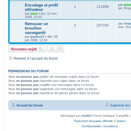
Encodage et profil
par
juice
1
113498
lun. 04 j
utilisateur
par
juice
»
jeu. 12 nov.
2009, 23:20
Retrouver un
par
rena
2
207794
mer. 18 j
brouillon
sauvegardé
par
jeanlou19
»
dim. 08
juin 2008, 12:18
Nouveau sujet
Revenir à l’accueil du forum
PERMISSIONS DU FORUM
Vous
ne pouvez pas
publier de nouveaux sujets dans ce forum
Vous
ne pouvez pas
répondre aux sujets dans ce forum
Vous
ne pouvez pas
modifier vos messages dans ce forum
Vous
ne pouvez pas
supprimer vos messages dans ce forum
Vous
ne pouvez pas
transférer de pièces jointes dans ce forum
Accueil du forum
Supprimer les 
Développé par
phpBB
® Forum Software © phpBB L
Traduction française officielle
©
Qiaeru
Confidentialité
|
Conditions