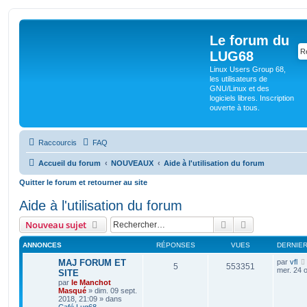
Le forum du
LUG68
Linux Users Group 68,
les utilisateurs de
GNU/Linux et des
logiciels libres. Inscription
ouverte à tous.
Raccourcis
FAQ
Accueil du forum
NOUVEAUX
Aide à l'utilisation du forum
Quitter le forum et retourner au site
Aide à l'utilisation du forum
Rechercher
Recherche av
Nouveau sujet
ANNONCES
RÉPONSES
VUES
DERNIE
MAJ FORUM ET
par
vfl
5
553351
mer. 24 o
SITE
par
le Manchot
Masqué
»
dim. 09 sept.
2018, 21:09
» dans