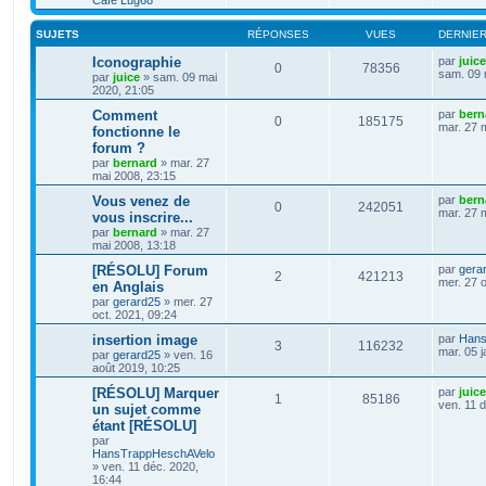
Café Lug68
SUJETS
RÉPONSES
VUES
DERNIE
Iconographie
par
juice
0
78356
sam. 09 
par
juice
»
sam. 09 mai
2020, 21:05
Comment
par
bern
0
185175
mar. 27 
fonctionne le
forum ?
par
bernard
»
mar. 27
mai 2008, 23:15
Vous venez de
par
bern
0
242051
mar. 27 
vous inscrire...
par
bernard
»
mar. 27
mai 2008, 13:18
[RÉSOLU] Forum
par
gera
2
421213
mer. 27 o
en Anglais
par
gerard25
»
mer. 27
oct. 2021, 09:24
insertion image
par
Hans
3
116232
mar. 05 j
par
gerard25
»
ven. 16
août 2019, 10:25
[RÉSOLU] Marquer
par
juice
1
85186
ven. 11 
un sujet comme
étant [RÉSOLU]
par
HansTrappHeschAVelo
»
ven. 11 déc. 2020,
16:44