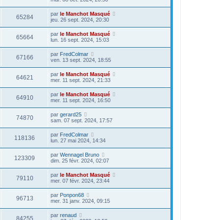
par
le Manchot Masqué
65284
jeu. 26 sept. 2024, 20:30
par
le Manchot Masqué
65664
lun. 16 sept. 2024, 15:03
par
FredColmar
67166
ven. 13 sept. 2024, 18:55
par
le Manchot Masqué
64621
mer. 11 sept. 2024, 21:33
par
le Manchot Masqué
64910
mer. 11 sept. 2024, 16:50
par
gerard25
74870
sam. 07 sept. 2024, 17:57
par
FredColmar
118136
lun. 27 mai 2024, 14:34
par
Wennagel Bruno
123309
dim. 25 févr. 2024, 02:07
par
le Manchot Masqué
79110
mer. 07 févr. 2024, 23:44
par
Ponpon68
96713
mer. 31 janv. 2024, 09:15
par
renaud
84255