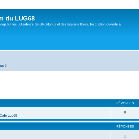
um du LUG68
up 68, les utilisateurs de GNU/Linux et des logiciels libres. Inscription ouverte à
me ?
cher
cherche avancée
RÉPONSES
5
Café Lug68
RÉPONSES
2