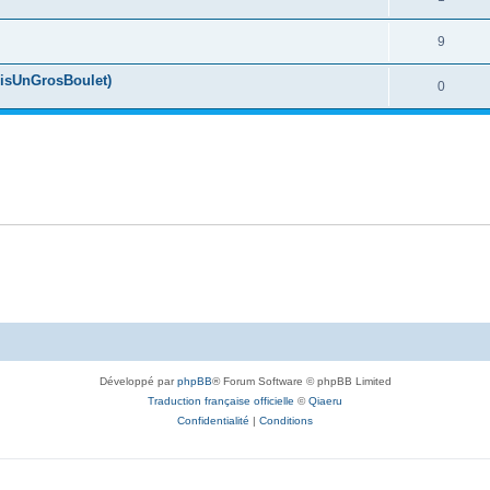
9
uisUnGrosBoulet)
0
Développé par
phpBB
® Forum Software © phpBB Limited
Traduction française officielle
©
Qiaeru
Confidentialité
|
Conditions