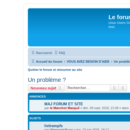
Le for
Linux Users Gro
tous.
Raccourcis
FAQ
Accueil du forum
VOUS AVEZ BESOIN D'AIDE
Un problè
Quitter le forum et retourner au site
Un problème ?
Recher
Re
Nouveau sujet
ANNONCES
MAJ FORUM ET SITE
par
le Manchot Masqué
»
dim. 09 sept. 2018, 21:09
» dans
SUJETS
Initrampfs
par
Wennagel Bruno
»
lun. 22 juin 2026, 18:12