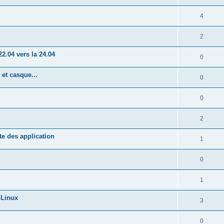
4
2
2.04 vers la 24.04
0
et casque...
0
0
2
te des application
1
0
1
 Linux
3
0