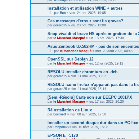
Installation et utilisation WINE + autres
par
Ben
»
ven. 24 oct. 2025, 19:05
Ces messages d'erreur sont ils graves?
par
gerard25
»
jeu. 23 oct. 2025, 13:08
Snap vivaldi et brave HS après migration de la 2
par
le Manchot Masqué
»
lun. 13 oct. 2025, 17:30
Asus Zenbook UX582HM - pas de son enceintes 
par
le Manchot Masqué
»
mer. 20 août 2025, 00:48
OpenSSL sur Debian 12
par
le Manchot Masqué
»
jeu. 12 juin 2025, 19:12
RESOLU installer chromium en .deb
par
gerard25
»
dim. 11 mai 2025, 08:52
RESOLU icone firefox n'apparait pas dans la lis
par
gerard25
»
dim. 11 mai 2025, 15:14
[Semi-Résolu] Carte son sur EEEPC 1001PX
par
le Manchot Masqué
»
jeu. 17 avr. 2025, 20:20
Réinstallation de Linux
par
bernardf
»
mar. 08 avr. 2025, 17:38
Installer un second disque dur dans un PC fixe
par
Ponpon68
»
lun. 10 févr. 2025, 18:08
EPSON ET-5170