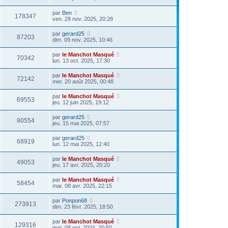
par
Ben
178347
ven. 28 nov. 2025, 20:28
par
gerard25
87203
dim. 09 nov. 2025, 10:46
par
le Manchot Masqué
70342
lun. 13 oct. 2025, 17:30
par
le Manchot Masqué
72142
mer. 20 août 2025, 00:48
par
le Manchot Masqué
69553
jeu. 12 juin 2025, 19:12
par
gerard25
80554
jeu. 15 mai 2025, 07:57
par
gerard25
68919
lun. 12 mai 2025, 12:40
par
le Manchot Masqué
49053
jeu. 17 avr. 2025, 20:20
par
le Manchot Masqué
58454
mar. 08 avr. 2025, 22:15
par
Ponpon68
273913
dim. 23 févr. 2025, 18:50
par
le Manchot Masqué
129316
mar. 08 oct. 2024, 20:50