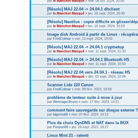
par
le Manchot Masqué
»
mar. 08 oct. 2024, 20:50
[Résolu] MAJ 22.04 -> 24.04.1 dhclient
par
le Manchot Masqué
»
jeu. 26 sept. 2024, 20:30
[Résolu] Nautilus : copie difficile en glisser/dé
par
le Manchot Masqué
»
lun. 16 sept. 2024, 15:03
Image disk Android à partir de Linux - récupér
par
FredColmar
»
ven. 13 sept. 2024, 18:55
[Résolu] MAJ 22.04 -> 24.04.1 cryptsetup
par
le Manchot Masqué
»
mer. 11 sept. 2024, 21:33
[Résolu] MAJ 22.04 -> 24.04.1 Bluetooth HS
par
le Manchot Masqué
»
mer. 11 sept. 2024, 16:50
[Résolu] MAJ 22.04 vers 24.04.1 - réseau HS
par
le Manchot Masqué
»
dim. 01 sept. 2024, 22:06
Scanner Lide 110 Canon
par
FredColmar
»
mer. 08 févr. 2023, 19:58
problème de lenteur suite à mise à jour
par
Wennagel Bruno
»
sam. 17 févr. 2024, 14:51
comment faire sauvegarde sur disque externe ?
par
bigorno68
»
mer. 07 févr. 2024, 14:13
Plus de choix DynDNS et NAT dans la BOX
par
Ponpon68
»
jeu. 28 sept. 2023, 19:27
Linux Mint 21 - ralenti