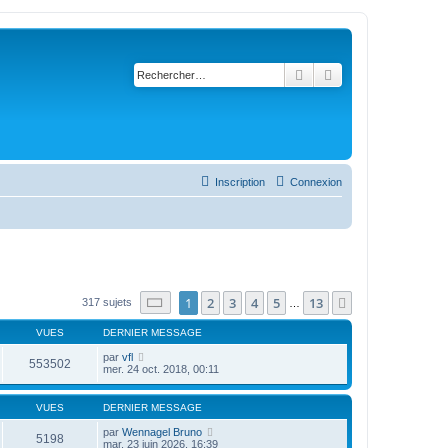
Rechercher
Recherche avancé
Inscription
Connexion
Page
1
sur
13
1
2
3
4
5
13
Suivant
317 sujets
…
VUES
DERNIER MESSAGE
par
vfl
553502
mer. 24 oct. 2018, 00:11
VUES
DERNIER MESSAGE
par
Wennagel Bruno
5198
mar. 23 juin 2026, 16:39