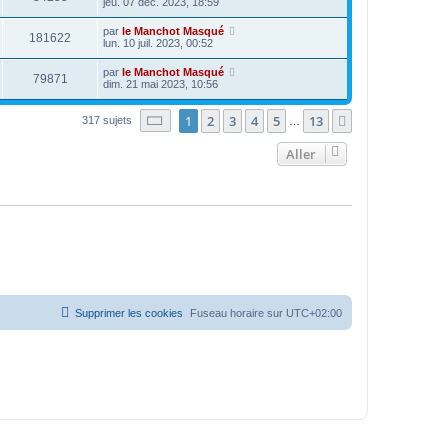
jeu. 07 déc. 2023, 18:59
par
le Manchot Masqué
181622
lun. 10 juil. 2023, 00:52
par
le Manchot Masqué
79871
dim. 21 mai 2023, 10:56
Page
1
sur
13
1
2
3
4
5
13
Suivant
317 sujets
…
Aller
Supprimer les cookies
Fuseau horaire sur
UTC+02:00