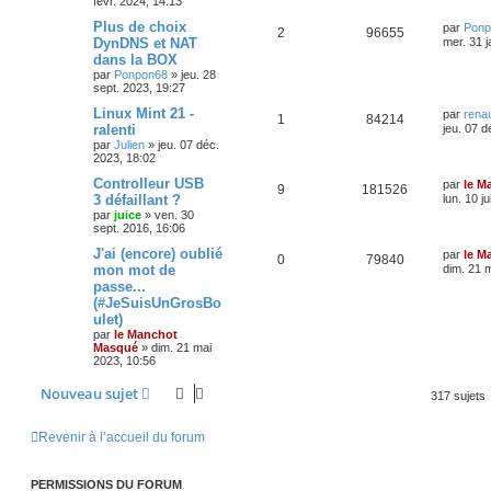
févr. 2024, 14:13
Plus de choix
par
Ponp
2
96655
DynDNS et NAT
mer. 31 j
dans la BOX
par
Ponpon68
»
jeu. 28
sept. 2023, 19:27
Linux Mint 21 -
par
rena
1
84214
ralenti
jeu. 07 d
par
Julien
»
jeu. 07 déc.
2023, 18:02
Controlleur USB
par
le M
9
181526
3 défaillant ?
lun. 10 ju
par
juice
»
ven. 30
sept. 2016, 16:06
J'ai (encore) oublié
par
le M
0
79840
mon mot de
dim. 21 
passe...
(#JeSuisUnGrosBo
ulet)
par
le Manchot
Masqué
»
dim. 21 mai
2023, 10:56
Nouveau sujet
317 sujets
Revenir à l’accueil du forum
PERMISSIONS DU FORUM