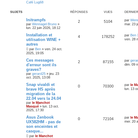
Café Lug68
SUJETS
RÉPONSES
VUES
DERNIE
Initrampfs
par
Wenn
2
5104
par
Wennagel Bruno
»
mar. 23 j
lun. 22 juin 2026, 18:12
Installation et
par
Ben
4
178252
utilisation WINE +
ven. 28 
autres
par
Ben
»
ven. 24 oct.
2025, 19:05
Ces messages
par
gera
2
87155
d'erreur sont ils
dim. 09 
graves?
par
gerard25
»
jeu. 23
oct. 2025, 13:08
Snap vivaldi et
par
le M
0
70300
brave HS après
lun. 13 o
migration de la
22.04 vers la 24.04
par
le Manchot
Masqué
»
lun. 13 oct.
2025, 17:30
Asus Zenbook
par
le M
0
72104
UX582HM - pas de
mer. 20 
son enceintes et
casque...
par
le Manchot