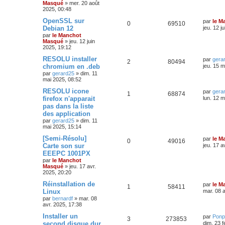
Masqué
»
mer. 20 août
2025, 00:48
OpenSSL sur
par
le M
0
69510
Debian 12
jeu. 12 j
par
le Manchot
Masqué
»
jeu. 12 juin
2025, 19:12
RESOLU installer
par
gera
2
80494
chromium en .deb
jeu. 15 m
par
gerard25
»
dim. 11
mai 2025, 08:52
RESOLU icone
par
gera
1
68874
firefox n'apparait
lun. 12 m
pas dans la liste
des application
par
gerard25
»
dim. 11
mai 2025, 15:14
[Semi-Résolu]
par
le M
0
49016
Carte son sur
jeu. 17 a
EEEPC 1001PX
par
le Manchot
Masqué
»
jeu. 17 avr.
2025, 20:20
Réinstallation de
par
le M
1
58411
Linux
mar. 08 a
par
bernardf
»
mar. 08
avr. 2025, 17:38
Installer un
par
Ponp
3
273853
second disque dur
dim. 23 f