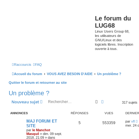
Le forum du
LUG68
Linux Users Group 68,
les utilisateurs de
GNU/Linux et des
logiciels libres. Inscription
ouverte à tous.
Raccourcis
FAQ
Accueil du forum
VOUS AVEZ BESOIN D'AIDE
Un problème ?
Quitter le forum et retourner au site
Un problème ?
Rechercher
Recherche avancé
Nouveau sujet
317 sujets
ANNONCES
RÉPONSES
VUES
DERNIE
MAJ FORUM ET
par
vfl
5
553359
SITE
mer. 24 o
par
le Manchot
Masqué
»
dim. 09 sept.
2018, 21:09
» dans