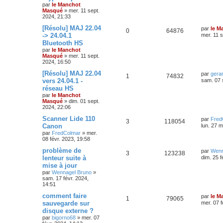
par
le Manchot
Masqué
»
mer. 11 sept.
2024, 21:33
[Résolu] MAJ 22.04
par
le M
0
64876
-> 24.04.1
mer. 11 s
Bluetooth HS
par
le Manchot
Masqué
»
mer. 11 sept.
2024, 16:50
[Résolu] MAJ 22.04
par
gera
1
74832
vers 24.04.1 -
sam. 07 
réseau HS
par
le Manchot
Masqué
»
dim. 01 sept.
2024, 22:06
Scanner Lide 110
par
Fred
3
118054
Canon
lun. 27 m
par
FredColmar
»
mer.
08 févr. 2023, 19:58
problème de
par
Wenn
3
123238
lenteur suite à
dim. 25 f
mise à jour
par
Wennagel Bruno
»
sam. 17 févr. 2024,
14:51
comment faire
par
le M
1
79065
sauvegarde sur
mer. 07 f
disque externe ?
par
bigorno68
»
mer. 07