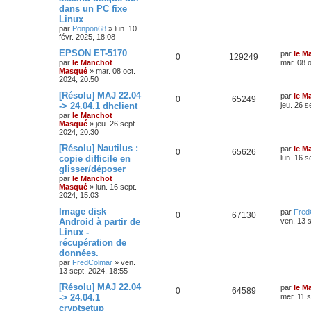
dans un PC fixe
Linux
par
Ponpon68
»
lun. 10
févr. 2025, 18:08
EPSON ET-5170
par
le M
0
129249
par
le Manchot
mar. 08 o
Masqué
»
mar. 08 oct.
2024, 20:50
[Résolu] MAJ 22.04
par
le M
0
65249
-> 24.04.1 dhclient
jeu. 26 s
par
le Manchot
Masqué
»
jeu. 26 sept.
2024, 20:30
[Résolu] Nautilus :
par
le M
0
65626
copie difficile en
lun. 16 s
glisser/déposer
par
le Manchot
Masqué
»
lun. 16 sept.
2024, 15:03
Image disk
par
Fred
0
67130
Android à partir de
ven. 13 
Linux -
récupération de
données.
par
FredColmar
»
ven.
13 sept. 2024, 18:55
[Résolu] MAJ 22.04
par
le M
0
64589
-> 24.04.1
mer. 11 s
cryptsetup