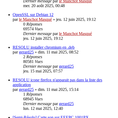
Dernier message
par
le Manchot Masqué
mer. 20 août 2025, 00:48
OpenSSL sur Debian 12
par
le Manchot Masqué
»
jeu. 12 juin 2025, 19:12
0
Réponses
69574
Vues
Dernier message
par
le Manchot Masqué
jeu. 12 juin 2025, 19:12
RESOLU installer chromium en .deb
par
gerard25
»
dim. 11 mai 2025, 08:52
2
Réponses
80581
Vues
Dernier message
par
gerard25
jeu. 15 mai 2025, 07:57
RESOLU icone firefox n'apparait pas dans la liste des
application
par
gerard25
»
dim. 11 mai 2025, 15:14
1
Réponses
68945
Vues
Dernier message
par
gerard25
lun. 12 mai 2025, 12:40
[Semi-Résolu] Carte son sur EEEPC 1001PX