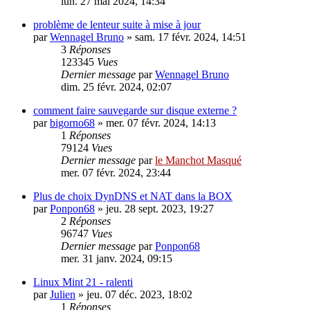
lun. 27 mai 2024, 14:34
problème de lenteur suite à mise à jour
par
Wennagel Bruno
»
sam. 17 févr. 2024, 14:51
3
Réponses
123345
Vues
Dernier message
par
Wennagel Bruno
dim. 25 févr. 2024, 02:07
comment faire sauvegarde sur disque externe ?
par
bigorno68
»
mer. 07 févr. 2024, 14:13
1
Réponses
79124
Vues
Dernier message
par
le Manchot Masqué
mer. 07 févr. 2024, 23:44
Plus de choix DynDNS et NAT dans la BOX
par
Ponpon68
»
jeu. 28 sept. 2023, 19:27
2
Réponses
96747
Vues
Dernier message
par
Ponpon68
mer. 31 janv. 2024, 09:15
Linux Mint 21 - ralenti
par
Julien
»
jeu. 07 déc. 2023, 18:02
1
Réponses