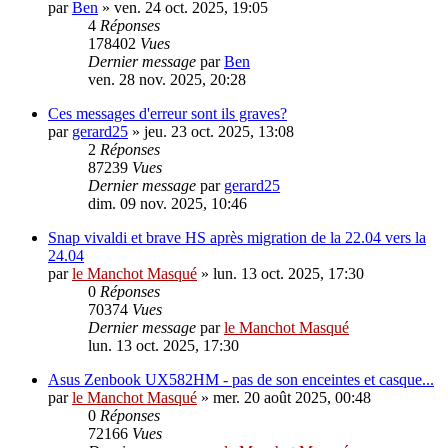
par
Ben
»
ven. 24 oct. 2025, 19:05
4
Réponses
178402
Vues
Dernier message
par
Ben
ven. 28 nov. 2025, 20:28
Ces messages d'erreur sont ils graves?
par
gerard25
»
jeu. 23 oct. 2025, 13:08
2
Réponses
87239
Vues
Dernier message
par
gerard25
dim. 09 nov. 2025, 10:46
Snap vivaldi et brave HS après migration de la 22.04 vers la
24.04
par
le Manchot Masqué
»
lun. 13 oct. 2025, 17:30
0
Réponses
70374
Vues
Dernier message
par
le Manchot Masqué
lun. 13 oct. 2025, 17:30
Asus Zenbook UX582HM - pas de son enceintes et casque...
par
le Manchot Masqué
»
mer. 20 août 2025, 00:48
0
Réponses
72166
Vues