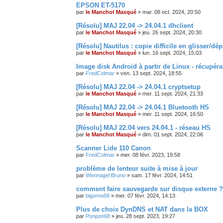
EPSON ET-5170
par
le Manchot Masqué
»
mar. 08 oct. 2024, 20:50
[Résolu] MAJ 22.04 -> 24.04.1 dhclient
par
le Manchot Masqué
»
jeu. 26 sept. 2024, 20:30
[Résolu] Nautilus : copie difficile en glisser/dé
par
le Manchot Masqué
»
lun. 16 sept. 2024, 15:03
Image disk Android à partir de Linux - récupér
par
FredColmar
»
ven. 13 sept. 2024, 18:55
[Résolu] MAJ 22.04 -> 24.04.1 cryptsetup
par
le Manchot Masqué
»
mer. 11 sept. 2024, 21:33
[Résolu] MAJ 22.04 -> 24.04.1 Bluetooth HS
par
le Manchot Masqué
»
mer. 11 sept. 2024, 16:50
[Résolu] MAJ 22.04 vers 24.04.1 - réseau HS
par
le Manchot Masqué
»
dim. 01 sept. 2024, 22:06
Scanner Lide 110 Canon
par
FredColmar
»
mer. 08 févr. 2023, 19:58
problème de lenteur suite à mise à jour
par
Wennagel Bruno
»
sam. 17 févr. 2024, 14:51
comment faire sauvegarde sur disque externe ?
par
bigorno68
»
mer. 07 févr. 2024, 14:13
Plus de choix DynDNS et NAT dans la BOX
par
Ponpon68
»
jeu. 28 sept. 2023, 19:27