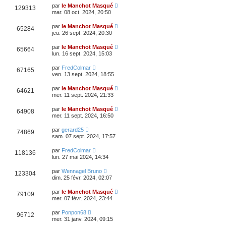
par
le Manchot Masqué
129313
mar. 08 oct. 2024, 20:50
par
le Manchot Masqué
65284
jeu. 26 sept. 2024, 20:30
par
le Manchot Masqué
65664
lun. 16 sept. 2024, 15:03
par
FredColmar
67165
ven. 13 sept. 2024, 18:55
par
le Manchot Masqué
64621
mer. 11 sept. 2024, 21:33
par
le Manchot Masqué
64908
mer. 11 sept. 2024, 16:50
par
gerard25
74869
sam. 07 sept. 2024, 17:57
par
FredColmar
118136
lun. 27 mai 2024, 14:34
par
Wennagel Bruno
123304
dim. 25 févr. 2024, 02:07
par
le Manchot Masqué
79109
mer. 07 févr. 2024, 23:44
par
Ponpon68
96712
mer. 31 janv. 2024, 09:15