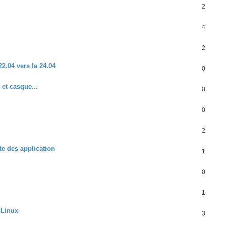
2
4
2
2.04 vers la 24.04
0
et casque...
0
0
2
te des application
1
0
1
 Linux
3