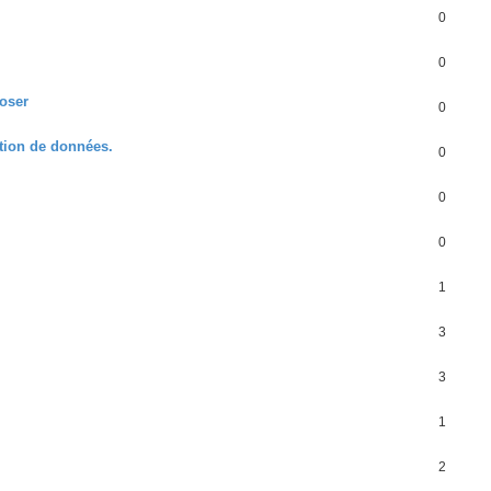
0
0
poser
0
ation de données.
0
0
0
1
3
3
1
2