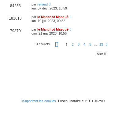
par
renaud
84253
jeu. 07 déc. 2023, 18:59
par
le Manchot Masqué
181618
lun. 10 juil. 2023, 00:52
par
le Manchot Masqué
79870
dim. 21 mai 2023, 10:56
P
1
317 sujets
S
2
3
4
5
…
13
a
u
g
i
e
Aller
v
1
a
s
n
u
t
r
1
3
Supprimer les cookies
Fuseau horaire sur
UTC+02:00