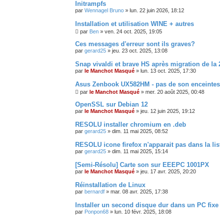
c
Initrampfs
é
par
Wennagel Bruno
»
lun. 22 juin 2026, 18:12
e
Installation et utilisation WINE + autres
par
Ben
»
ven. 24 oct. 2025, 19:05
Ces messages d'erreur sont ils graves?
par
gerard25
»
jeu. 23 oct. 2025, 13:08
Snap vivaldi et brave HS après migration de la 2
par
le Manchot Masqué
»
lun. 13 oct. 2025, 17:30
Asus Zenbook UX582HM - pas de son enceintes 
par
le Manchot Masqué
»
mer. 20 août 2025, 00:48
OpenSSL sur Debian 12
par
le Manchot Masqué
»
jeu. 12 juin 2025, 19:12
RESOLU installer chromium en .deb
par
gerard25
»
dim. 11 mai 2025, 08:52
RESOLU icone firefox n'apparait pas dans la lis
par
gerard25
»
dim. 11 mai 2025, 15:14
[Semi-Résolu] Carte son sur EEEPC 1001PX
par
le Manchot Masqué
»
jeu. 17 avr. 2025, 20:20
Réinstallation de Linux
par
bernardf
»
mar. 08 avr. 2025, 17:38
Installer un second disque dur dans un PC fixe
par
Ponpon68
»
lun. 10 févr. 2025, 18:08