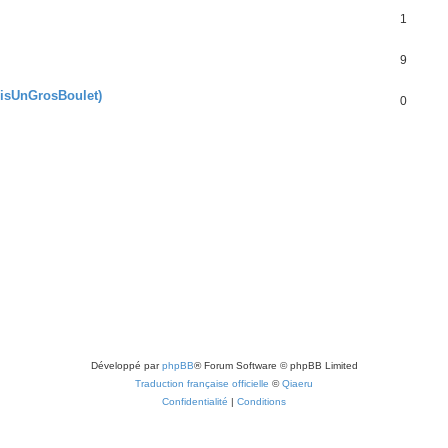
1
9
uisUnGrosBoulet)
0
Développé par
phpBB
® Forum Software © phpBB Limited
Traduction française officielle
©
Qiaeru
Confidentialité
|
Conditions