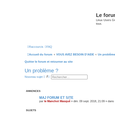
Le for
Linux Users Gro
tous.
Raccourcis
FAQ
Accueil du forum
VOUS AVEZ BESOIN D'AIDE
Un problème
Quitter le forum et retourner au site
Un problème ?
R
R
Nouveau sujet
e
e
c
c
h
h
e
e
ANNONCES
r
r
c
c
MAJ FORUM ET SITE
h
h
e
e
par
le Manchot Masqué
»
dim. 09 sept. 2018, 21:09
» dans
r
a
v
a
SUJETS
n