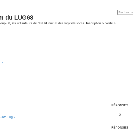
um du LUG68
up 68, les utilisateurs de GNU/Linux et des logiciels libres. Inscription ouverte à
 ?
RÉPONSES
5
Café Lug68
RÉPONSES