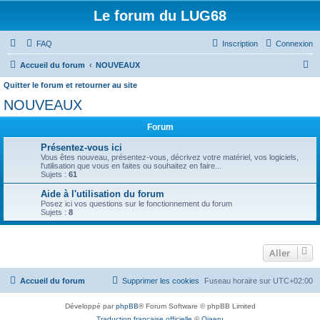
Le forum du LUG68
FAQ
Inscription
Connexion
R
Accueil du forum
NOUVEAUX
e
Quitter le forum et retourner au site
c
NOUVEAUX
h
Forum
e
Présentez-vous ici
r
Vous êtes nouveau, présentez-vous, décrivez votre matériel, vos logiciels,
l'utilisation que vous en faites ou souhaitez en faire...
c
Sujets :
61
h
Aide à l'utilisation du forum
e
Posez ici vos questions sur le fonctionnement du forum
Sujets :
8
r
Aller
Accueil du forum
Supprimer les cookies
Fuseau horaire sur
UTC+02:00
Développé par
phpBB
® Forum Software © phpBB Limited
Traduction française officielle
©
Qiaeru