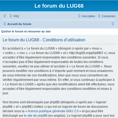
Le forum du LUG68
FAQ
Inscription
Connexion
R
Accueil du forum
e
Quitter le forum et retourner au site
c
Le forum du LUG68 - Conditions d’utilisation
h
En accédant à « Le forum du LUG68 » (désigné ci-après par « nous »,
e
« notre », « nos », « Le forum du LUG68 » et « http://lug68.org/phpBB3 »), vous
r
acceptez d’être légalement responsable des conditions suivantes. Si vous
n’acceptez pas d’être légalement responsable de toutes les conditions
c
suivantes, veuillez ne pas utiliser et accéder à « Le forum du LUG68 ». Nous
h
pouvons modifier ces conditions à n’importe quel moment et nous essaierons
e
de vous informer de ces modifications, bien que nous vous conseillons de
vérifier régulièrement par vous-même. En effet, si vous continuez à participer à
r
« Le forum du LUG68 » après que des modifications aient été effectuées, vous
acceptez d’être légalement responsable des conditions modifiées et mises à
jour.
Nos forums sont développés par phpBB (désignés ci-après par « logiciel
phpBB » et « phpBB Limited ») qui est un logiciel de forum de discussions
déclaré sous la «
licence publique générale GNU 2.0
» et qui peut être
téléchargé sur
le site de phpBB
(en anglais). Le logiciel phpBB a pour seul but