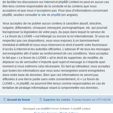
de faciliter les discussions sur internet et phpBB Limited ne peut en aucun cas
être tenu comme responsable de la conduite et du contenu que nous
acceptons et que nous n’acceptons pas. Pour plus d’informations concernant
phpBB, veuillez consulter
le site de phpBB
(en anglais).
Vous acceptez de ne publier aucun contenu à caractère abusif, obscène,
vulgaire, diffamatoire, choquant, menaçant, pornographique, etc. qui pourrait
transgresser la législation de votre pays, du pays dans lequel le serveur de
« Le forum du LUG68 » est hébergé ou encore la loi internationale. Si vous ne
respectez pas ces dispositions, vous vous exposez à un bannissement
immédiat et définitif et nous nous réservons le droit d’avertir votre fournisseur
d’accès à internet et les autorités officielles. L’adresse IP de tous les messages
est enregistrée afin d’aider au renforcement de ces conditions. Vous acceptez
le fait que « Le forum du LUG68 » ait le droit de supprimer, de modifier, de
déplacer ou de verrouiller n’importe quel sujet et message à n’importe quel
moment si nous estimons cela nécessaire. En tant qu’utilisateur, vous acceptez
que toutes les informations que vous avez renseignées soient enregistrées
dans notre base de données. Bien que ces informations ne seront pas
diffusées à une tierce partie sans votre consentement, ni « Le forum du
LUG68 », ni phpBB, ne pourront être tenus comme responsables en cas de
tentative de piratage informatique visant à compromettre vos données.
Accueil du forum
Supprimer les cookies
Fuseau horaire sur
UTC+02:00
Développé par
phpBB
® Forum Software © phpBB Limited