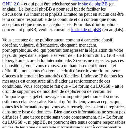
GNU 2.0
» et qui peut être téléchargé sur
le site de phpBB
(en
anglais). Le logiciel phpBB a pour seul but de faciliter les
discussions sur internet et phpBB Limited ne peut en aucun cas être
tenu comme responsable de la conduite et du contenu que nous
acceptons et que nous n’acceptons pas. Pour plus d’informations
concernant phpBB, veuillez consulter
le site de phpBB
(en anglais).
Vous acceptez de ne publier aucun contenu à caractère abusif,
obscène, vulgaire, diffamatoire, choquant, menaçant,
pornographique, etc. qui pourrait transgresser la législation de votre
pays, du pays dans lequel le serveur de « Le forum du LUG68 » est
hébergé ou encore la loi internationale. Si vous ne respectez pas ces
dispositions, vous vous exposez à un bannissement immédiat et
définitif et nous nous réservons le droit d’avertir votre fournisseur
d’accès à internet et les autorités officielles. L’adresse IP de tous les
messages est enregistrée afin d’aider au renforcement de ces
conditions. Vous acceptez le fait que « Le forum du LUG68 » ait le
droit de supprimer, de modifier, de déplacer ou de verrouiller
n’importe quel sujet et message à n’importe quel moment si nous
estimons cela nécessaire. En tant qu’utilisateur, vous acceptez que
toutes les informations que vous avez renseignées soient enregistrées
dans notre base de données. Bien que ces informations ne seront pas
diffusées à une tierce partie sans votre consentement, ni « Le forum
du LUG68 », ni phpBB, ne pourront être tenus comme responsables
en cas de tentative de piratage informatique visant à compromettre