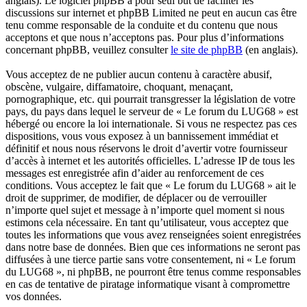
anglais). Le logiciel phpBB a pour seul but de faciliter les
discussions sur internet et phpBB Limited ne peut en aucun cas être
tenu comme responsable de la conduite et du contenu que nous
acceptons et que nous n’acceptons pas. Pour plus d’informations
concernant phpBB, veuillez consulter
le site de phpBB
(en anglais).
Vous acceptez de ne publier aucun contenu à caractère abusif,
obscène, vulgaire, diffamatoire, choquant, menaçant,
pornographique, etc. qui pourrait transgresser la législation de votre
pays, du pays dans lequel le serveur de « Le forum du LUG68 » est
hébergé ou encore la loi internationale. Si vous ne respectez pas ces
dispositions, vous vous exposez à un bannissement immédiat et
définitif et nous nous réservons le droit d’avertir votre fournisseur
d’accès à internet et les autorités officielles. L’adresse IP de tous les
messages est enregistrée afin d’aider au renforcement de ces
conditions. Vous acceptez le fait que « Le forum du LUG68 » ait le
droit de supprimer, de modifier, de déplacer ou de verrouiller
n’importe quel sujet et message à n’importe quel moment si nous
estimons cela nécessaire. En tant qu’utilisateur, vous acceptez que
toutes les informations que vous avez renseignées soient enregistrées
dans notre base de données. Bien que ces informations ne seront pas
diffusées à une tierce partie sans votre consentement, ni « Le forum
du LUG68 », ni phpBB, ne pourront être tenus comme responsables
en cas de tentative de piratage informatique visant à compromettre
vos données.