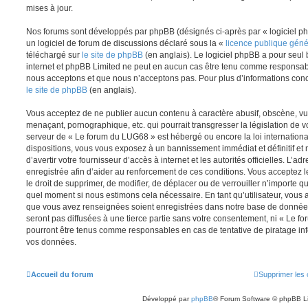
mises à jour.
Nos forums sont développés par phpBB (désignés ci-après par « logiciel ph
un logiciel de forum de discussions déclaré sous la «
licence publique gén
téléchargé sur
le site de phpBB
(en anglais). Le logiciel phpBB a pour seul b
internet et phpBB Limited ne peut en aucun cas être tenu comme responsab
nous acceptons et que nous n’acceptons pas. Pour plus d’informations conc
le site de phpBB
(en anglais).
Vous acceptez de ne publier aucun contenu à caractère abusif, obscène, vul
menaçant, pornographique, etc. qui pourrait transgresser la législation de v
serveur de « Le forum du LUG68 » est hébergé ou encore la loi internationa
dispositions, vous vous exposez à un bannissement immédiat et définitif et 
d’avertir votre fournisseur d’accès à internet et les autorités officielles. L’
enregistrée afin d’aider au renforcement de ces conditions. Vous acceptez l
le droit de supprimer, de modifier, de déplacer ou de verrouiller n’importe q
quel moment si nous estimons cela nécessaire. En tant qu’utilisateur, vous 
que vous avez renseignées soient enregistrées dans notre base de données
seront pas diffusées à une tierce partie sans votre consentement, ni « Le 
pourront être tenus comme responsables en cas de tentative de piratage in
vos données.
Accueil du forum
Supprimer les 
Développé par
phpBB
® Forum Software © phpBB L