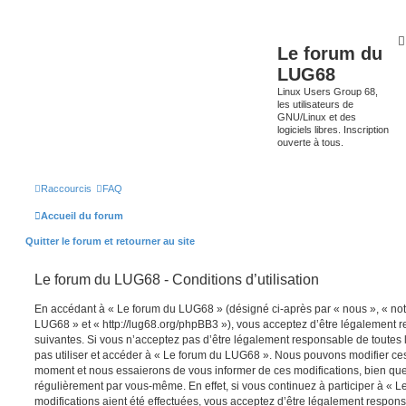
Le forum du
LUG68
Linux Users Group 68,
les utilisateurs de
GNU/Linux et des
logiciels libres. Inscription
ouverte à tous.
Raccourcis
FAQ
Accueil du forum
Quitter le forum et retourner au site
Le forum du LUG68 - Conditions d’utilisation
En accédant à « Le forum du LUG68 » (désigné ci-après par « nous », « notr
LUG68 » et « http://lug68.org/phpBB3 »), vous acceptez d’être légalement 
suivantes. Si vous n’acceptez pas d’être légalement responsable de toutes l
pas utiliser et accéder à « Le forum du LUG68 ». Nous pouvons modifier ces
moment et nous essaierons de vous informer de ces modifications, bien que
régulièrement par vous-même. En effet, si vous continuez à participer à «
modifications aient été effectuées, vous acceptez d’être légalement respon