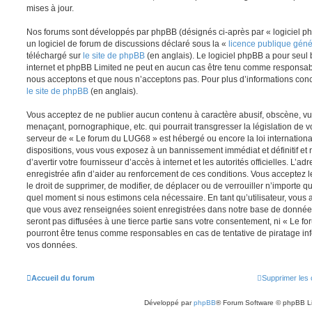
mises à jour.
Nos forums sont développés par phpBB (désignés ci-après par « logiciel ph
un logiciel de forum de discussions déclaré sous la «
licence publique gén
téléchargé sur
le site de phpBB
(en anglais). Le logiciel phpBB a pour seul b
internet et phpBB Limited ne peut en aucun cas être tenu comme responsab
nous acceptons et que nous n’acceptons pas. Pour plus d’informations conc
le site de phpBB
(en anglais).
Vous acceptez de ne publier aucun contenu à caractère abusif, obscène, vul
menaçant, pornographique, etc. qui pourrait transgresser la législation de v
serveur de « Le forum du LUG68 » est hébergé ou encore la loi internationa
dispositions, vous vous exposez à un bannissement immédiat et définitif et 
d’avertir votre fournisseur d’accès à internet et les autorités officielles. L’
enregistrée afin d’aider au renforcement de ces conditions. Vous acceptez l
le droit de supprimer, de modifier, de déplacer ou de verrouiller n’importe q
quel moment si nous estimons cela nécessaire. En tant qu’utilisateur, vous 
que vous avez renseignées soient enregistrées dans notre base de données
seront pas diffusées à une tierce partie sans votre consentement, ni « Le 
pourront être tenus comme responsables en cas de tentative de piratage in
vos données.
Accueil du forum
Supprimer les 
Développé par
phpBB
® Forum Software © phpBB L