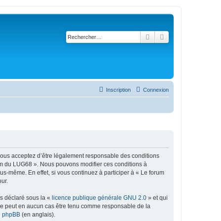
Rechercher
Recherche avancé
Inscription
Connexion
 vous acceptez d’être légalement responsable des conditions
orum du LUG68 ». Nous pouvons modifier ces conditions à
s-même. En effet, si vous continuez à participer à « Le forum
ur.
ns déclaré sous la «
licence publique générale GNU 2.0
» et qui
ed ne peut en aucun cas être tenu comme responsable de la
de phpBB
(en anglais).