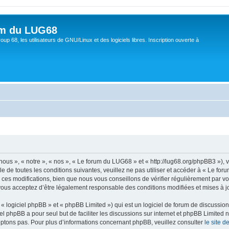
um du LUG68
up 68, les utilisateurs de GNU/Linux et des logiciels libres. Inscription ouverte à
ous », « notre », « nos », « Le forum du LUG68 » et « http://lug68.org/phpBB3 »),
e de toutes les conditions suivantes, veuillez ne pas utiliser et accéder à « Le f
es modifications, bien que nous vous conseillons de vérifier régulièrement par vou
vous acceptez d’être légalement responsable des conditions modifiées et mises à jo
 logiciel phpBB » et « phpBB Limited ») qui est un logiciel de forum de discussio
iel phpBB a pour seul but de faciliter les discussions sur internet et phpBB Limit
ptons pas. Pour plus d’informations concernant phpBB, veuillez consulter
le site 