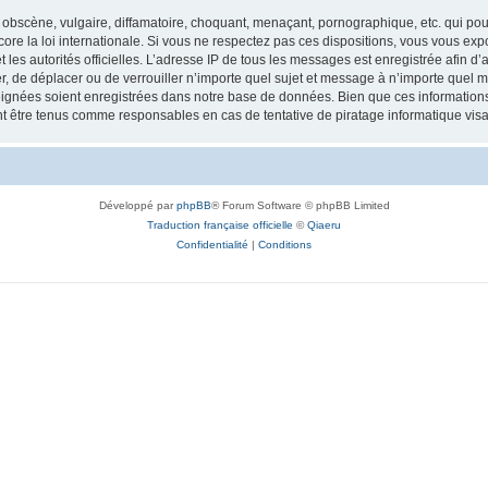
obscène, vulgaire, diffamatoire, choquant, menaçant, pornographique, etc. qui pourr
re la loi internationale. Si vous ne respectez pas ces dispositions, vous vous exp
 et les autorités officielles. L’adresse IP de tous les messages est enregistrée afin 
r, de déplacer ou de verrouiller n’importe quel sujet et message à n’importe quel m
ignées soient enregistrées dans notre base de données. Bien que ces informations n
t être tenus comme responsables en cas de tentative de piratage informatique vi
Développé par
phpBB
® Forum Software © phpBB Limited
Traduction française officielle
©
Qiaeru
Confidentialité
|
Conditions