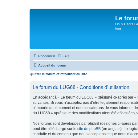
Le for
Linux Users Gro
tous.
Raccourcis
FAQ
Accueil du forum
Quitter le forum et retourner au site
Le forum du LUG68 - Conditions d’utilisation
En accédant à « Le forum du LUG68 » (désigné ci-après par « n
suivantes. Si vous n’acceptez pas d’être légalement responsabl
n’importe quel moment et nous essaierons de vous informer de c
du LUG68 » après que des modifications aient été effectuées, 
Nos forums sont développés par phpBB (désignés ci-après par «
peut être téléchargé sur
le site de phpBB
(en anglais). Le logic
conduite et du contenu que nous acceptons et que nous n’acce