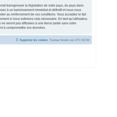
ait transgresser la législation de votre pays, du pays dans
osez à un bannissement immédiat et définitif et nous nous
d’aider au renforcement de ces conditions. Vous acceptez le fait
oment si nous estimons cela nécessaire. En tant qu’utilisateur,
e seront pas diffusées à une tierce partie sans votre
sant à compromettre vos données.
Supprimer les cookies
Fuseau horaire sur
UTC+02:00